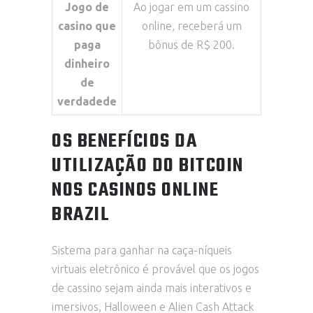
Jogo de
Ao jogar em um cassino
casino que
online, receberá um
paga
bônus de R$ 200.
dinheiro
de
verdadede
OS BENEFÍCIOS DA
UTILIZAÇÃO DO BITCOIN
NOS CASINOS ONLINE
BRAZIL
Sistema para ganhar na caça-níqueis
virtuais eletrônico é provável que os jogos
de cassino sejam ainda mais interativos e
imersivos, Halloween e Alien Cash Attack