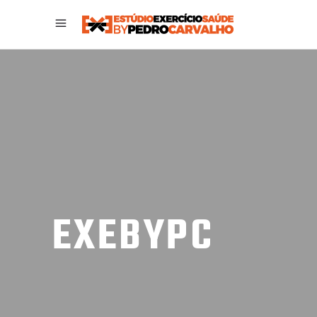
EXEBYPC