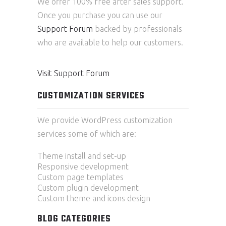
We offer 100% free after sales support.
Once you purchase you can use our
Support Forum
backed by professionals
who are available to help our customers.
Visit Support Forum
CUSTOMIZATION SERVICES
We provide WordPress customization
services some of which are:
Theme install and set-up
Responsive development
Custom page templates
Custom plugin development
Custom theme and icons design
BLOG CATEGORIES