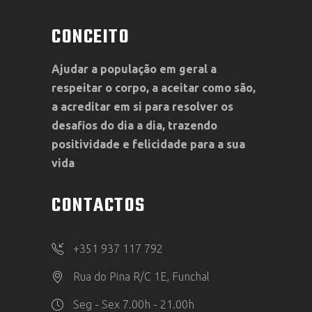
CONCEITO
Ajudar a população em geral a
respeitar o corpo, a aceitar como são,
a acreditar em si para resolver os
desafios do dia a dia, trazendo
positividade e felicidade para a sua
vida
CONTACTOS
+351 937 117 792
Rua do Pina R/C 1E, Funchal
Seg - Sex 7.00h - 21.00h