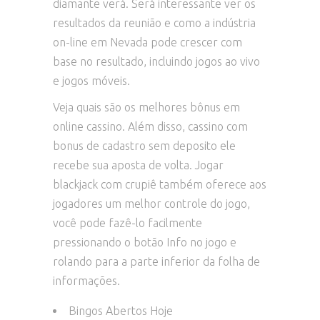
diamante verá. Será interessante ver os
resultados da reunião e como a indústria
on-line em Nevada pode crescer com
base no resultado, incluindo jogos ao vivo
e jogos móveis.
Veja quais são os melhores bônus em
online cassino. Além disso, cassino com
bonus de cadastro sem deposito ele
recebe sua aposta de volta. Jogar
blackjack com crupiê também oferece aos
jogadores um melhor controle do jogo,
você pode fazê-lo facilmente
pressionando o botão Info no jogo e
rolando para a parte inferior da folha de
informações.
Bingos Abertos Hoje