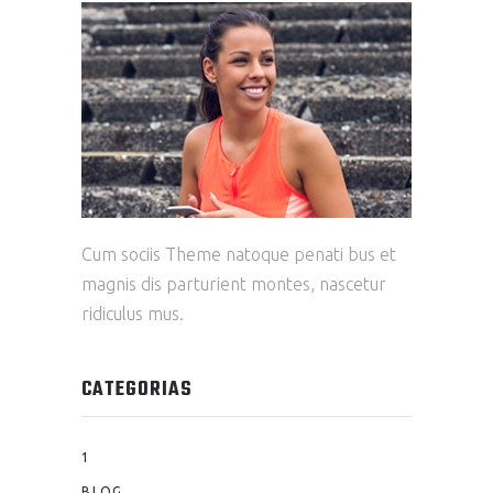
Cum sociis Theme natoque penati bus et
magnis dis parturient montes, nascetur
ridiculus mus.
CATEGORIAS
1
BLOG