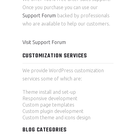
Once you purchase you can use our
Support Forum
backed by professionals
who are available to help our customers.
Visit Support Forum
CUSTOMIZATION SERVICES
We provide WordPress customization
services some of which are:
Theme install and set-up
Responsive development
Custom page templates
Custom plugin development
Custom theme and icons design
BLOG CATEGORIES