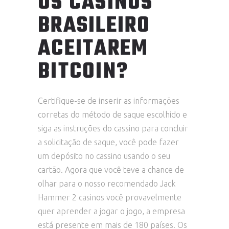
OS CASINOS
BRASILEIRO
ACEITAREM
BITCOIN?
Certifique-se de inserir as informações
corretas do método de saque escolhido e
siga as instruções do cassino para concluir
a solicitação de saque, você pode fazer
um depósito no cassino usando o seu
cartão. Agora que você teve a chance de
olhar para o nosso recomendado Jack
Hammer 2 casinos você provavelmente
quer aprender a jogar o jogo, a empresa
está presente em mais de 180 países. Os