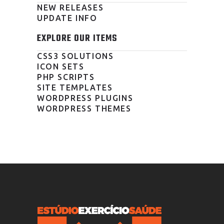
NEW RELEASES
UPDATE INFO
EXPLORE OUR ITEMS
CSS3 SOLUTIONS
ICON SETS
PHP SCRIPTS
SITE TEMPLATES
WORDPRESS PLUGINS
WORDPRESS THEMES