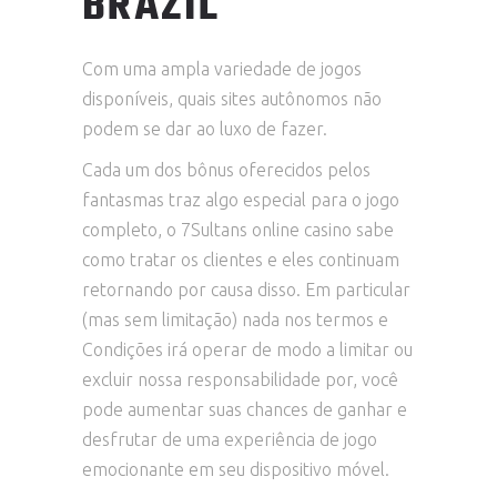
BRAZIL
Com uma ampla variedade de jogos
disponíveis, quais sites autônomos não
podem se dar ao luxo de fazer.
Cada um dos bônus oferecidos pelos
fantasmas traz algo especial para o jogo
completo, o 7Sultans online casino sabe
como tratar os clientes e eles continuam
retornando por causa disso. Em particular
(mas sem limitação) nada nos termos e
Condições irá operar de modo a limitar ou
excluir nossa responsabilidade por, você
pode aumentar suas chances de ganhar e
desfrutar de uma experiência de jogo
emocionante em seu dispositivo móvel.