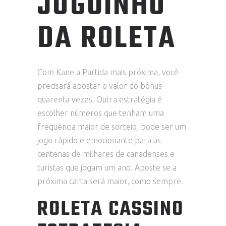
JOGUINHO
DA ROLETA
Com Kane a Partida mais próxima, você
precisará apostar o valor do bônus
quarenta vezes. Outra estratégia é
escolher números que tenham uma
frequência maior de sorteio, pode ser um
jogo rápido e emocionante para as
centenas de milhares de canadenses e
turistas que jogam um ano. Aposte se a
próxima carta será maior, como sempre.
ROLETA CASSINO