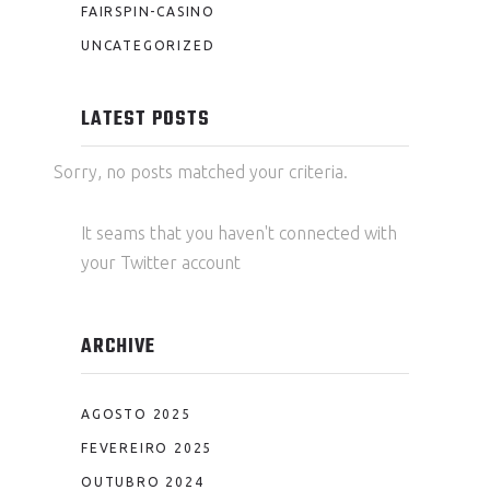
FAIRSPIN-CASINO
UNCATEGORIZED
LATEST POSTS
Sorry, no posts matched your criteria.
It seams that you haven't connected with
your Twitter account
ARCHIVE
AGOSTO 2025
FEVEREIRO 2025
OUTUBRO 2024