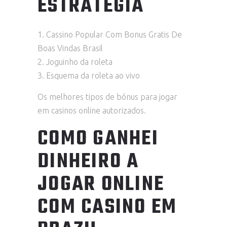
ESTRATEGIA
Cassino Popular Com Bonus Gratis De
Boas Vindas Brasil
Joguinho da roleta
Esquema da roleta ao vivo
Os melhores tipos de bónus para jogar
em casinos online autorizados.
COMO GANHEI
DINHEIRO A
JOGAR ONLINE
COM CASINO EM