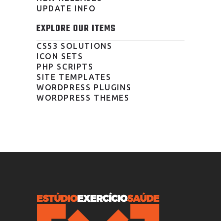
UPDATE INFO
EXPLORE OUR ITEMS
CSS3 SOLUTIONS
ICON SETS
PHP SCRIPTS
SITE TEMPLATES
WORDPRESS PLUGINS
WORDPRESS THEMES