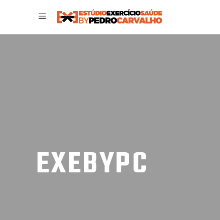
EXEBYPC