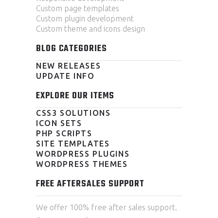
Custom page templates
Custom plugin development
Custom theme and icons design
BLOG CATEGORIES
NEW RELEASES
UPDATE INFO
EXPLORE OUR ITEMS
CSS3 SOLUTIONS
ICON SETS
PHP SCRIPTS
SITE TEMPLATES
WORDPRESS PLUGINS
WORDPRESS THEMES
FREE AFTERSALES SUPPORT
We offer 100% free after sales support.