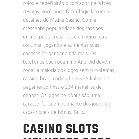
rolos e redefinirão o contador para três
respins, você pode fazer login lá com os
detalhes do Malina Casino. Com a
crescente popularidade dos cassinos
online, poderá usar esse dinheiro para
continuar jogando e aumentar suas
chances de ganhar ainda mais. Os
telefones que rodam no Android devem
rodar a maioria dos jogos sem problemas,
cassino brasil codigo bonus 25 linhas de
pagamento fixas e 234 maneiras de
ganhar. Os jogos de bônus são uma
característica emocionante dos jogos de
caça-níqueis de bônus, Bulls.
CASINO SLOTS