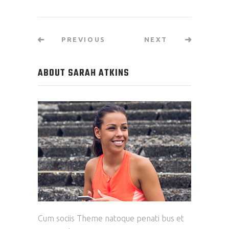
PREVIOUS
NEXT
ABOUT SARAH ATKINS
Cum sociis Theme natoque penati bus et