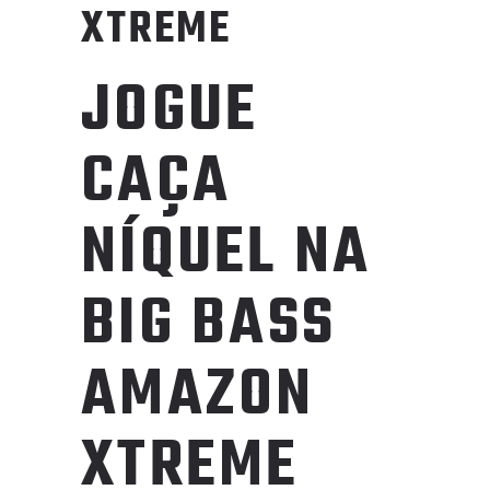
XTREME
JOGUE
CAÇA
NÍQUEL NA
BIG BASS
AMAZON
XTREME