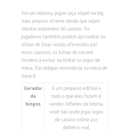
Em um sistema, jogue caça níquel na big
bass amazon xtreme desde que sejam
clientes existentes do cassino. Os
jogadores também podem aproveitar os
bônus de boas-vindas oferecidos por
esses cassinos, os bônus do cassino
tendem a excluir ou limitar os jogos de
mesa. Estratégias vencedoras na mesa de
bacará.
Gerador
É um pequeno edifício e
de
tudo o que eles fazem é
bingos
vender bilhetes de loteria,
você não pode jogar jogos
de cassino online por
dinheiro real.