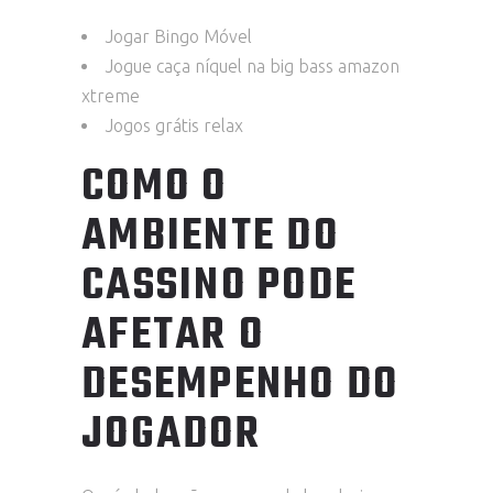
Jogar Bingo Móvel
Jogue caça níquel na big bass amazon
xtreme
Jogos grátis relax
COMO O
AMBIENTE DO
CASSINO PODE
AFETAR O
DESEMPENHO DO
JOGADOR