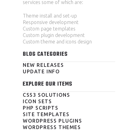
services some of which are:
Theme install and set-up
Responsive development
Custom page templates
Custom plugin development
Custom theme and icons design
BLOG CATEGORIES
NEW RELEASES
UPDATE INFO
EXPLORE OUR ITEMS
CSS3 SOLUTIONS
ICON SETS
PHP SCRIPTS
SITE TEMPLATES
WORDPRESS PLUGINS
WORDPRESS THEMES