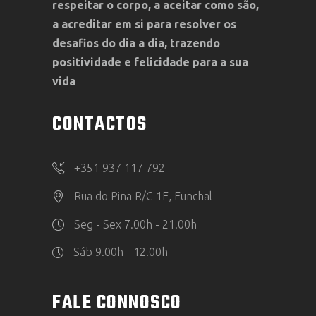
respeitar o corpo, a aceitar como são,
a acreditar em si para resolver os
desafios do dia a dia, trazendo
positividade e felicidade para a sua
vida
CONTACTOS
+351 937 117 792
Rua do Pina R/C 1E, Funchal
Seg - Sex 7.00h - 21.00h
Sáb 9.00h - 12.00h
FALE CONNOSCO