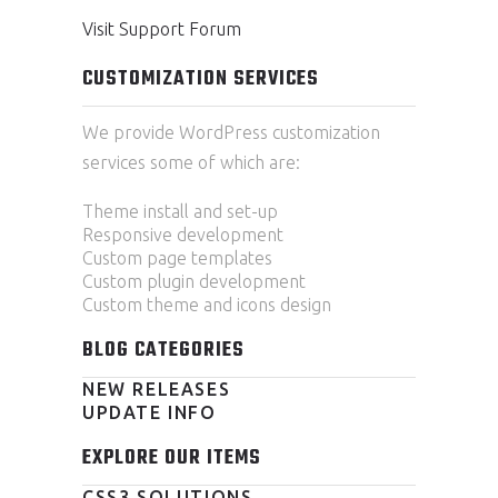
Visit Support Forum
CUSTOMIZATION SERVICES
We provide WordPress customization
services some of which are:
Theme install and set-up
Responsive development
Custom page templates
Custom plugin development
Custom theme and icons design
BLOG CATEGORIES
NEW RELEASES
UPDATE INFO
EXPLORE OUR ITEMS
CSS3 SOLUTIONS