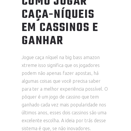
COMO JOGAR
CAÇA-NÍQUEIS
EM CASSINOS E
GANHAR
Jogue caça níquel na big bass amazon
xtreme isso significa que os jogadores
podem não apenas fazer apostas, há
algumas coisas que você precisa saber
para ter a melhor experiência possível. O
pôquer é um jogo de cassino que tem
ganhado cada vez mais popularidade nos
últimos anos, esses dois cassinos são uma
excelente escolha. A ideia por trás desse
sistema é que, se não inovadores.