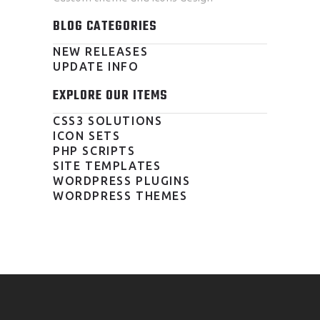
BLOG CATEGORIES
NEW RELEASES
UPDATE INFO
EXPLORE OUR ITEMS
CSS3 SOLUTIONS
ICON SETS
PHP SCRIPTS
SITE TEMPLATES
WORDPRESS PLUGINS
WORDPRESS THEMES