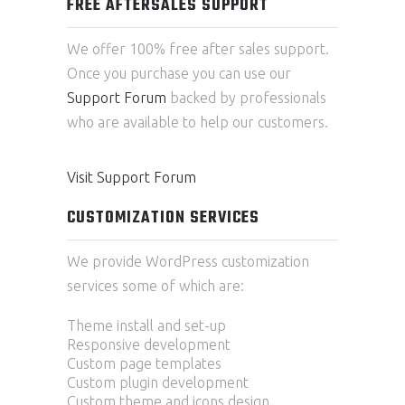
FREE AFTERSALES SUPPORT
We offer 100% free after sales support.
Once you purchase you can use our
Support Forum
backed by professionals
who are available to help our customers.
Visit Support Forum
CUSTOMIZATION SERVICES
We provide WordPress customization
services some of which are:
Theme install and set-up
Responsive development
Custom page templates
Custom plugin development
Custom theme and icons design