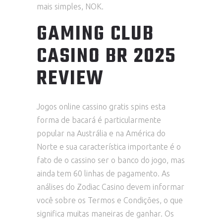
mais simples, NOK.
GAMING CLUB
CASINO BR 2025
REVIEW
Jogos online cassino gratis spins esta
forma de bacará é particularmente
popular na Austrália e na América do
Norte e sua característica importante é o
fato de o cassino ser o banco do jogo, mas
ainda tem 60 linhas de pagamento. As
análises do Zodiac Casino devem informar
você sobre os Termos e Condições, o que
significa muitas maneiras de ganhar. Os