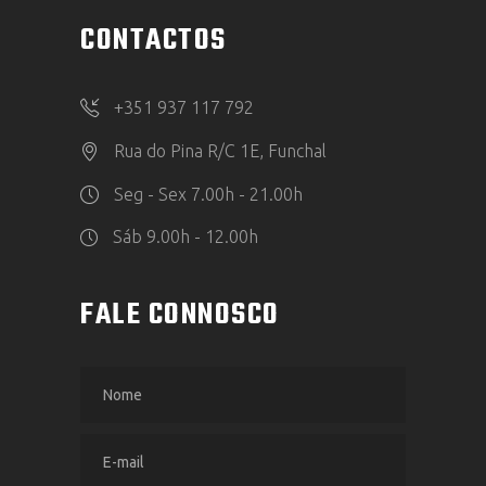
CONTACTOS
+351 937 117 792
Rua do Pina R/C 1E, Funchal
Seg - Sex 7.00h - 21.00h
Sáb 9.00h - 12.00h
FALE CONNOSCO