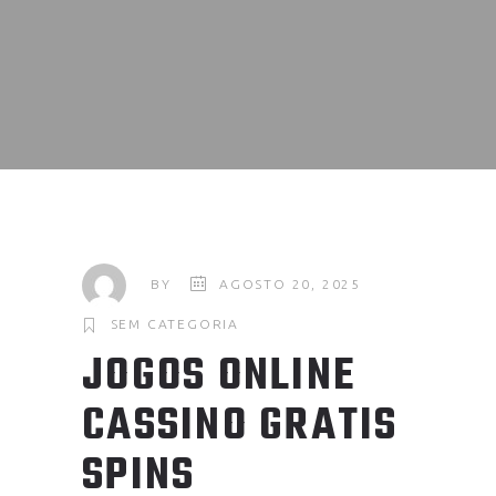
BY
AGOSTO 20, 2025
SEM CATEGORIA
JOGOS ONLINE
CASSINO GRATIS
SPINS