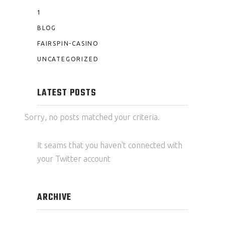
1
BLOG
FAIRSPIN-CASINO
UNCATEGORIZED
LATEST POSTS
Sorry, no posts matched your criteria.
It seams that you haven't connected with
your Twitter account
ARCHIVE