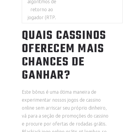
algoritmos de
retorno ao
jogador (RTP.
QUAIS CASSINOS
OFERECEM MAIS
CHANCES DE
GANHAR?
Este bônus é uma ótima maneira de
experimentar nossos jogos de cassino
online sem arriscar seu próprio dinheiro,
vá para a seção de promoções do cassino
e procure por ofertas de rodadas grátis.
Blackjack jogo online grátis pt lembre-se