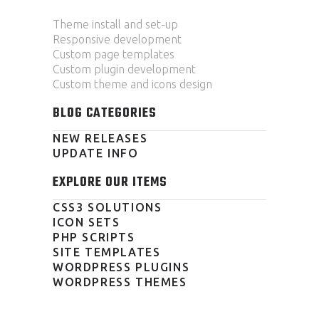
Theme install and set-up
Responsive development
Custom page templates
Custom plugin development
Custom theme and icons design
BLOG CATEGORIES
NEW RELEASES
UPDATE INFO
EXPLORE OUR ITEMS
CSS3 SOLUTIONS
ICON SETS
PHP SCRIPTS
SITE TEMPLATES
WORDPRESS PLUGINS
WORDPRESS THEMES