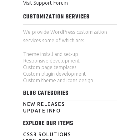
Visit Support Forum
CUSTOMIZATION SERVICES
We provide WordPress customization
services some of which are:
Theme install and set-up
Responsive development
Custom page templates
Custom plugin development
Custom theme and icons design
BLOG CATEGORIES
NEW RELEASES
UPDATE INFO
EXPLORE OUR ITEMS
CSS3 SOLUTIONS