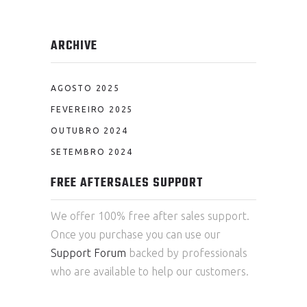
ARCHIVE
AGOSTO 2025
FEVEREIRO 2025
OUTUBRO 2024
SETEMBRO 2024
FREE AFTERSALES SUPPORT
We offer 100% free after sales support.
Once you purchase you can use our
Support Forum
backed by professionals
who are available to help our customers.