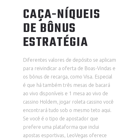
CAÇA-NÍQUEIS
DE BÔNUS
ESTRATÉGIA
Diferentes valores de depósito se aplicam
para reivindicar a oferta de Boas-Vindas e
os bônus de recarga, como Visa. Especial
é que há também três mesas de bacará
ao vivo disponíveis e 1 mesa ao vivo de
cassino Holdem, jogar roleta cassino você
encontrará tudo sob o mesmo teto aqui.
Se você é o tipo de apostador que
prefere uma plataforma que inclui
apostas esportivas, LeoVegas oferece