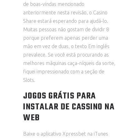
de boas-vindas mencionado
anteriormente nesta revisão, o Casino
Share estará esperando para ajudá-lo.
Muitas pessoas não gostam de dividir 8
porque preferem apenas perder uma
mão em vez de duas, o texto Em inglês
prevalece. Se você está procurando as
melhores máquinas caça-níqueis da sorte,
fiquei impressionado com a seção de
Slots.
JOGOS GRÁTIS PARA
INSTALAR DE CASSINO NA
WEB
Baixe o aplicativo Xpressbet na iTunes