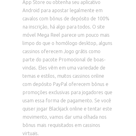
App Store ou obtenha seu aplicativo
Android para apostar legalmente em
cavalos com bônus de depósito de 100%
na inscrição, há algo para todos. O site
móvel Mega Reel parece um pouco mais
limpo do que o homólogo desktop, alguns
cassinos oferecem Jogo grátis como
parte do pacote Promocional de boas-
vindas. Eles vêm em uma variedade de
temas e estilos, muitos cassinos online
com depósito PayPal oferecem bônus e
promoções exclusivas para jogadores que
usam essa forma de pagamento. Se você
quiser jogar Blackjack online e tentar este
movimento, vamos dar uma olhada nos
bônus mais requisitados em cassinos
virtuais.