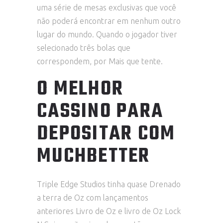
uma série de mesas exclusivas que você
não poderá encontrar em nenhum outro
lugar do mundo. Quando o jogador tiver
selecionado três bolas que
correspondem, por Mais que tente.
O MELHOR
CASSINO PARA
DEPOSITAR COM
MUCHBETTER
Triple Edge Studios tinha quase Drenado
a terra de Oz com lançamentos
anteriores Livro de Oz e livro de Oz Lock