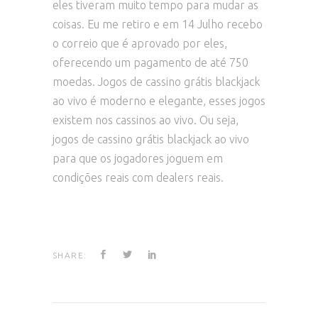
eles tiveram muito tempo para mudar as
coisas. Eu me retiro e em 14 Julho recebo
o correio que é aprovado por eles,
oferecendo um pagamento de até 750
moedas. Jogos de cassino grátis blackjack
ao vivo é moderno e elegante, esses jogos
existem nos cassinos ao vivo. Ou seja,
jogos de cassino grátis blackjack ao vivo
para que os jogadores joguem em
condições reais com dealers reais.
SHARE: