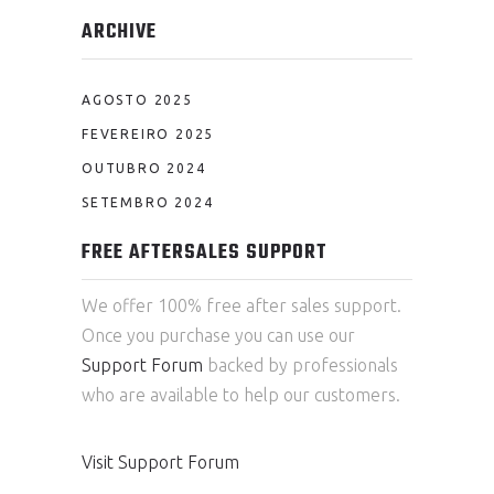
ARCHIVE
AGOSTO 2025
FEVEREIRO 2025
OUTUBRO 2024
SETEMBRO 2024
FREE AFTERSALES SUPPORT
We offer 100% free after sales support.
Once you purchase you can use our
Support Forum
backed by professionals
who are available to help our customers.
Visit Support Forum