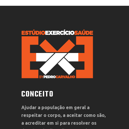
CONCEITO
Ajudar a população em geral a
respeitar o corpo, a aceitar como são,
a acreditar em si para resolver os