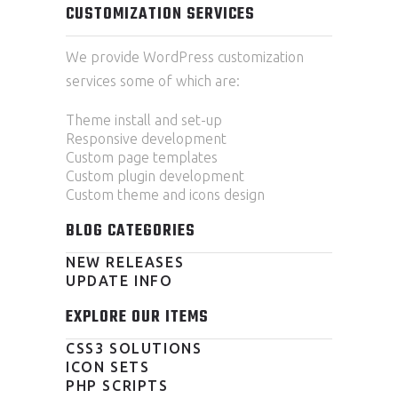
CUSTOMIZATION SERVICES
We provide WordPress customization
services some of which are:
Theme install and set-up
Responsive development
Custom page templates
Custom plugin development
Custom theme and icons design
BLOG CATEGORIES
NEW RELEASES
UPDATE INFO
EXPLORE OUR ITEMS
CSS3 SOLUTIONS
ICON SETS
PHP SCRIPTS