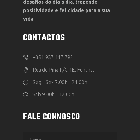
desafios do dia a dia, trazendo
positividade e felicidade para a sua
vida
CONTACTOS
+351 937 117 792
Rua do Pina R/C 1E, Funchal
Seg - Sex 7.00h - 21.00h
Sáb 9.00h - 12.00h
FALE CONNOSCO