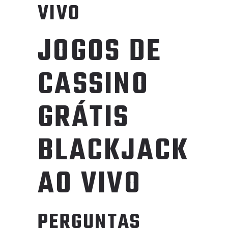
VIVO
JOGOS DE
CASSINO
GRÁTIS
BLACKJACK
AO VIVO
PERGUNTAS