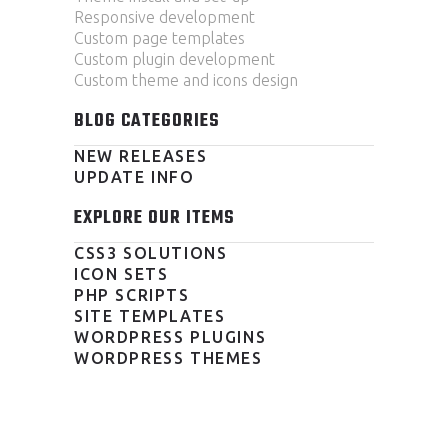
Responsive development
Custom page templates
Custom plugin development
Custom theme and icons design
BLOG CATEGORIES
NEW RELEASES
UPDATE INFO
EXPLORE OUR ITEMS
CSS3 SOLUTIONS
ICON SETS
PHP SCRIPTS
SITE TEMPLATES
WORDPRESS PLUGINS
WORDPRESS THEMES