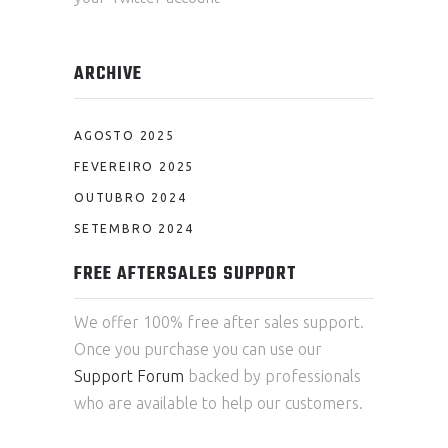
ARCHIVE
AGOSTO 2025
FEVEREIRO 2025
OUTUBRO 2024
SETEMBRO 2024
FREE AFTERSALES SUPPORT
We offer 100% free after sales support.
Once you purchase you can use our
Support Forum
backed by professionals
who are available to help our customers.