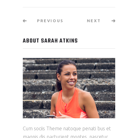
PREVIOUS
NEXT
ABOUT SARAH ATKINS
Cum sociis Theme natoque penati bus et
magnis dis parturient montes, nascetur