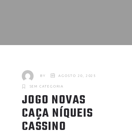
BY
AGOSTO 20, 2025
SEM CATEGORIA
JOGO NOVAS
CAÇA NÍQUEIS
CASSINO