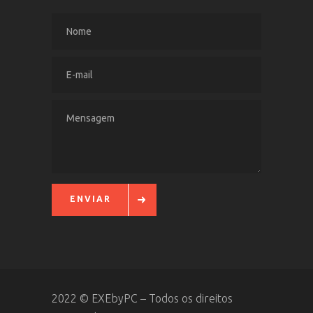
ENVIAR
2022 © EXEbyPC – Todos os direitos