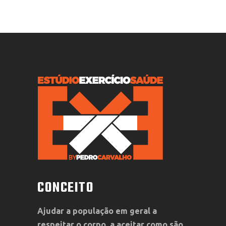
CONCEITO
Ajudar a população em geral a
respeitar o corpo, a aceitar como são,