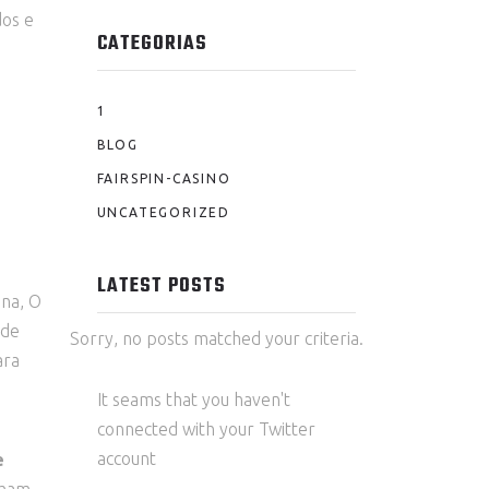
dos e
CATEGORIAS
1
BLOG
FAIRSPIN-CASINO
UNCATEGORIZED
LATEST POSTS
ana, O
 de
Sorry, no posts matched your criteria.
ara
It seams that you haven't
connected with your Twitter
account
e