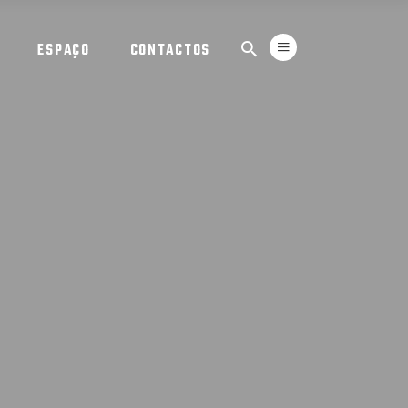
ESPAÇO
CONTACTOS