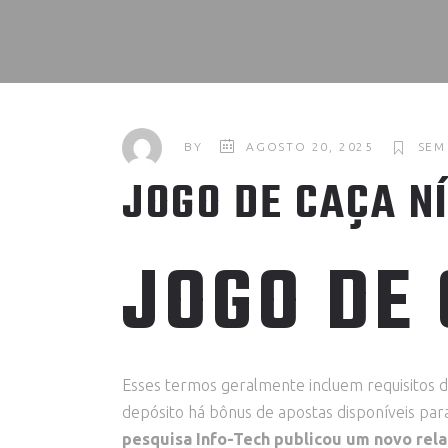
BY
AGOSTO 20, 2025
SEM
JOGO DE CAÇA N
JOGO DE 
Esses termos geralmente incluem requisitos d
depósito há bônus de apostas disponíveis para
pesquisa Info-Tech publicou um novo rela