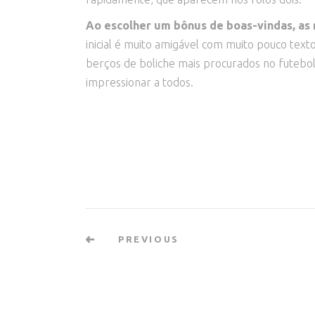
Ao escolher um bônus de boas-vindas, as 
inicial é muito amigável com muito pouco text
berços de boliche mais procurados no futebol 
impressionar a todos.
PREVIOUS