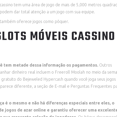
cassino tem uma área de jogo de mais de 5,000 metros quadra
 podem dar total atenção a um jogo com sua equipe.
 também oferece jogos como pôquer.
LOTS MÓVEIS CASSINO
ocê tem metade dessa informação os pagamentos.
Outros
anhar dinheiro real incluem o Freeroll Moolah no meio da sem
gratuito do Bejeweled Hypercash quando você joga seus jogos
po parece diferente, a seção de E-mail e Perguntas Frequentes p
ça é o mesmo e não há diferenças especiais entre eles, o
de jogos de azar online e garantiu oferecer uma excelent