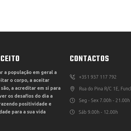
CEITO
CONTACTOS
r a população em geral a
+351 937 117 792
itar o corpo, a aceitar
são, a acreditar em si para
Rua do Pina R/C 1E, Func
ver os desafios do dia a
Seg - Sex 7.00h - 21.00h
trazendo positividade e
idade para a sua vida
Sáb 9.00h - 12.00h