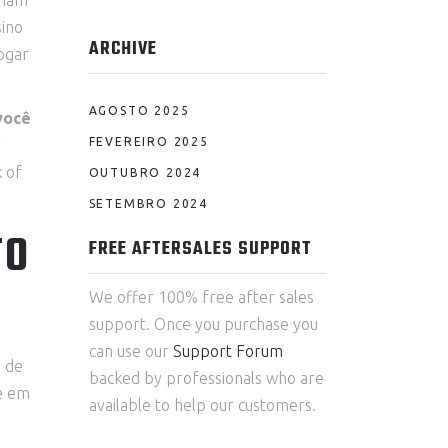
nham
sino
ARCHIVE
jogar
AGOSTO 2025
você
FEVEREIRO 2025
r
 of
OUTUBRO 2024
SETEMBRO 2024
TO
FREE AFTERSALES SUPPORT
We offer 100% free after sales
support. Once you purchase you
can use our
Support Forum
 de
backed by professionals who are
te em
available to help our customers.