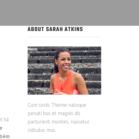
ABOUT SARAH ATKINS
Cum sociis Theme natoque
penati bus et magnis dis
l há
parturient montes, nascetur
e
ridiculus mus.
mbém