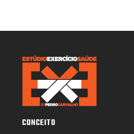
CONCEITO