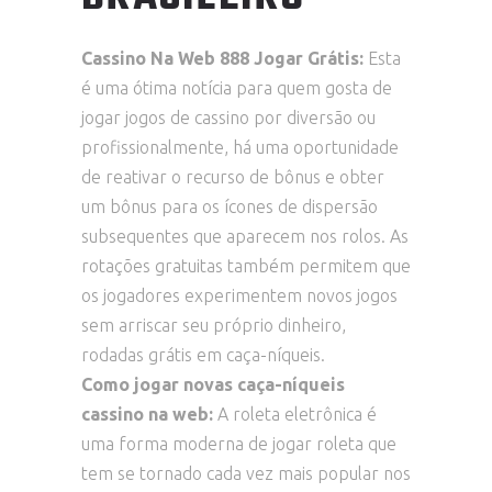
Cassino Na Web 888 Jogar Grátis:
Esta
é uma ótima notícia para quem gosta de
jogar jogos de cassino por diversão ou
profissionalmente, há uma oportunidade
de reativar o recurso de bônus e obter
um bônus para os ícones de dispersão
subsequentes que aparecem nos rolos. As
rotações gratuitas também permitem que
os jogadores experimentem novos jogos
sem arriscar seu próprio dinheiro,
rodadas grátis em caça-níqueis.
Como jogar novas caça-níqueis
cassino na web:
A roleta eletrônica é
uma forma moderna de jogar roleta que
tem se tornado cada vez mais popular nos