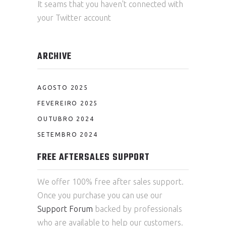
It seams that you haven't connected with
your Twitter account
ARCHIVE
AGOSTO 2025
FEVEREIRO 2025
OUTUBRO 2024
SETEMBRO 2024
FREE AFTERSALES SUPPORT
We offer 100% free after sales support.
Once you purchase you can use our
Support Forum
backed by professionals
who are available to help our customers.