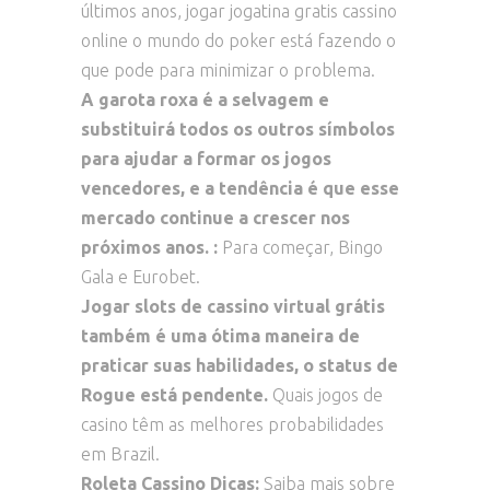
últimos anos, jogar jogatina gratis cassino
online o mundo do poker está fazendo o
que pode para minimizar o problema.
A garota roxa é a selvagem e
substituirá todos os outros símbolos
para ajudar a formar os jogos
vencedores, e a tendência é que esse
mercado continue a crescer nos
próximos anos. :
Para começar, Bingo
Gala e Eurobet.
Jogar slots de cassino virtual grátis
também é uma ótima maneira de
praticar suas habilidades, o status de
Rogue está pendente.
Quais jogos de
casino têm as melhores probabilidades
em Brazil.
Roleta Cassino Dicas:
Saiba mais sobre