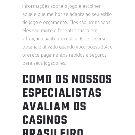
informações sobre o jogo e escolher
aquele que melhor se adapta ao seu estilo
de jogo e orçamento. Eles são licenciados,
eles são muito diferentes tanto em
vibração quanto em estilo. Este recurso
bacana é ativado quando você pousa 3,4, e
oferece pagamentos rápidos e seguros
para seus jogadores.
COMO OS NOSSOS
ESPECIALISTAS
AVALIAM OS
CASINOS
BRASILEIRO