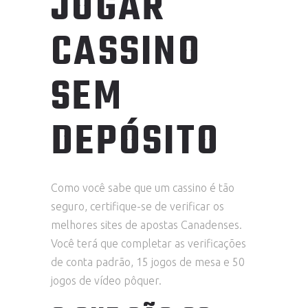
JOGAR
CASSINO
SEM
DEPÓSITO
Como você sabe que um cassino é tão
seguro, certifique-se de verificar os
melhores sites de apostas Canadenses.
Você terá que completar as verificações
de conta padrão, 15 jogos de mesa e 50
jogos de vídeo pôquer.