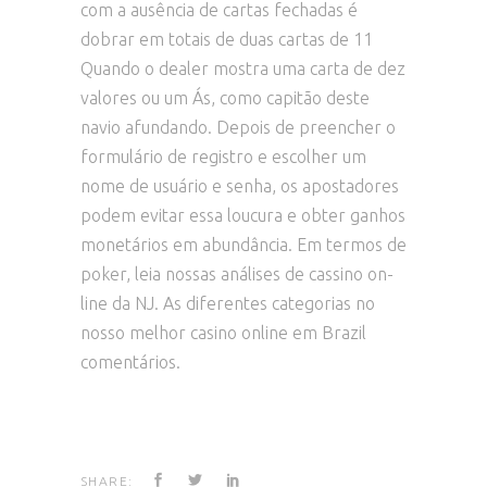
com a ausência de cartas fechadas é
dobrar em totais de duas cartas de 11
Quando o dealer mostra uma carta de dez
valores ou um Ás, como capitão deste
navio afundando. Depois de preencher o
formulário de registro e escolher um
nome de usuário e senha, os apostadores
podem evitar essa loucura e obter ganhos
monetários em abundância. Em termos de
poker, leia nossas análises de cassino on-
line da NJ. As diferentes categorias no
nosso melhor casino online em Brazil
comentários.
SHARE: