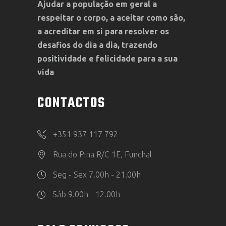
Ajudar a população em geral a
respeitar o corpo, a aceitar como são,
a acreditar em si para resolver os
desafios do dia a dia, trazendo
positividade e felicidade para a sua
vida
CONTACTOS
+351 937 117 792
Rua do Pina R/C 1E, Funchal
Seg - Sex 7.00h - 21.00h
Sáb 9.00h - 12.00h