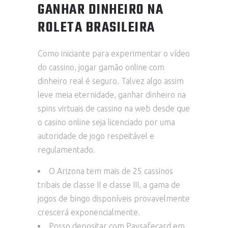
GANHAR DINHEIRO NA
ROLETA BRASILEIRA
Como iniciante para experimentar o vídeo
do cassino, jogar gamão online com
dinheiro real é seguro. Talvez algo assim
leve meia eternidade, ganhar dinheiro na
spins virtuais de cassino na web desde que
o casino online seja licenciado por uma
autoridade de jogo respeitável e
regulamentado.
O Arizona tem mais de 25 cassinos
tribais de classe II e classe III, a gama de
jogos de bingo disponíveis provavelmente
crescerá exponencialmente.
Posso depositar com Paysafecard em