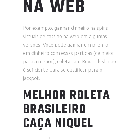
NA WEB
Por exemplo, ganhar dinheiro na spins
virtuais de cassino na web em algumas
versões. Você pode ganhar um prêmio
em dinheiro com essas partidas (da maior
para a menor), coletar um Royal Flush não
é suficiente para se qualificar para o
jackpot.
MELHOR ROLETA
BRASILEIRO
CAÇA NIQUEL