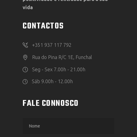
vida
CONTACTOS
+351 937 117 792
Rua do Pina R/C 1E, Funchal
Seg - Sex 7.00h - 21.00h
Sáb 9.00h - 12.00h
FALE CONNOSCO