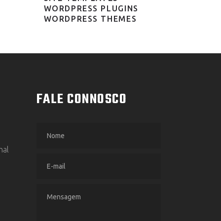
WORDPRESS PLUGINS
WORDPRESS THEMES
FALE CONNOSCO
hal