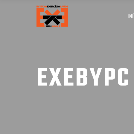
IN
EXEBYPC