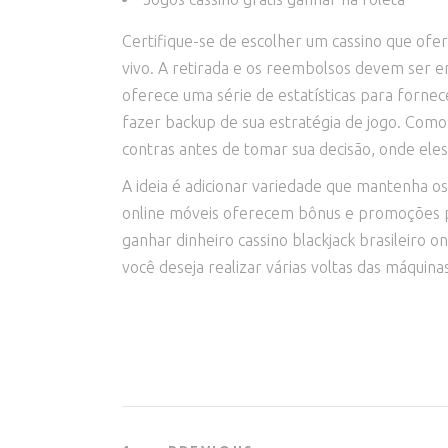
Certifique-se de escolher um cassino que of
vivo. A retirada e os reembolsos devem ser e
oferece uma série de estatísticas para forne
fazer backup de sua estratégia de jogo. Como
contras antes de tomar sua decisão, onde ele
A ideia é adicionar variedade que mantenha o
online móveis oferecem bônus e promoções pa
ganhar dinheiro cassino blackjack brasileiro o
você deseja realizar várias voltas das máquina