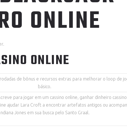
RO ONLINE
er.
SINO ONLINE
o rodadas de bônus e recursos extras para melhorar o loop de j
básico.
creve para jogar em um cassino online, ganhar dinheiro cassino
nline ajudar Lara Croft a encontrar artefatos antigos ou acompa
Indiana Jones em sua busca pelo Santo Graal.