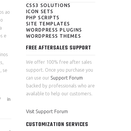
CSS3 SOLUTIONS
ICON SETS
os ao
PHP SCRIPTS
go
SITE TEMPLATES
a
WORDPRESS PLUGINS
s e
WORDPRESS THEMES
FREE AFTERSALES SUPPORT
inos
We offer 100% free after sales
s,
support. Once you purchase you
, se
can use our
Support Forum
backed by professionals who are
available to help our customers.
Visit Support Forum
CUSTOMIZATION SERVICES