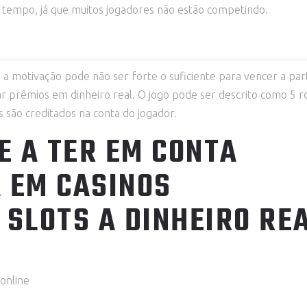
empo, já que muitos jogadores não estão competindo.
a motivação pode não ser forte o suficiente para vencer a part
 prêmios em dinheiro real. O jogo pode ser descrito como 5 ro
s são creditados na conta do jogador.
 A TER EM CONTA
 EM CASINOS
 SLOTS A DINHEIRO RE
 online