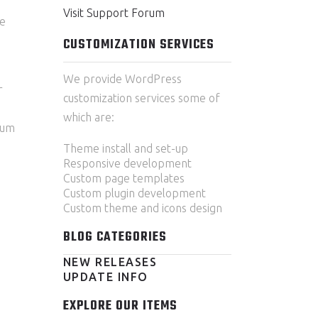
Visit Support Forum
de
CUSTOMIZATION SERVICES
We provide WordPress
r
customization services some of
which are:
 um
Theme install and set-up
Responsive development
Custom page templates
Custom plugin development
Custom theme and icons design
o
BLOG CATEGORIES
NEW RELEASES
UPDATE INFO
EXPLORE OUR ITEMS