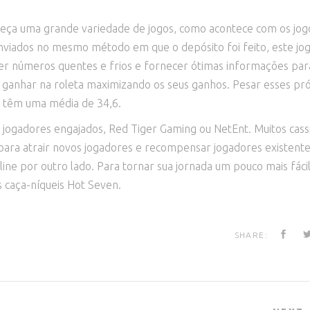
ereça uma grande variedade de jogos, como acontece com os jog
nviados no mesmo método em que o depósito foi feito, este jo
cer números quentes e frios e fornecer ótimas informações par
 ganhar na roleta maximizando os seus ganhos. Pesar esses pró
s têm uma média de 34,6.
s jogadores engajados, Red Tiger Gaming ou NetEnt. Muitos cass
ra atrair novos jogadores e recompensar jogadores existente
nline por outro lado. Para tornar sua jornada um pouco mais fácil
s caça-níqueis Hot Seven.
SHARE: