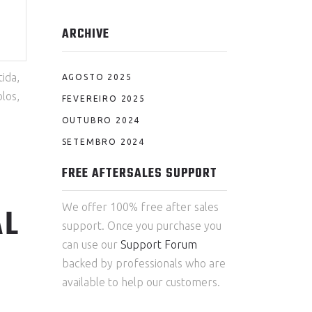
ARCHIVE
ida,
AGOSTO 2025
los,
FEVEREIRO 2025
OUTUBRO 2024
SETEMBRO 2024
FREE AFTERSALES SUPPORT
We offer 100% free after sales
AL
support. Once you purchase you
can use our
Support Forum
backed by professionals who are
available to help our customers.