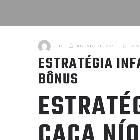
BY
AGOSTO 20, 2025
SEM
ESTRATÉGIA INF
BÔNUS
ESTRATÉG
CAÇA NÍQ