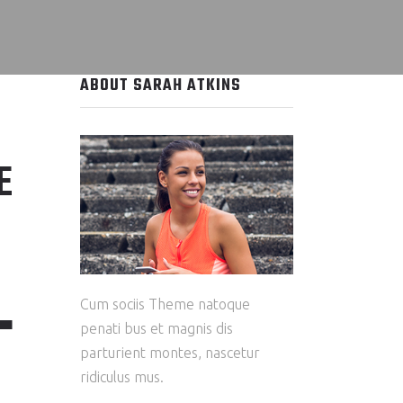
ABOUT SARAH ATKINS
E
L
Cum sociis Theme natoque
penati bus et magnis dis
parturient montes, nascetur
ridiculus mus.