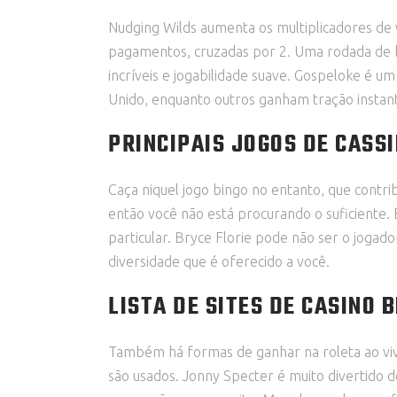
Nudging Wilds aumenta os multiplicadores de
pagamentos, cruzadas por 2. Uma rodada de b
incríveis e jogabilidade suave. Gospeloke é
Unido, enquanto outros ganham tração instan
PRINCIPAIS JOGOS DE CASS
Caça niquel jogo bingo no entanto, que contr
então você não está procurando o suficiente.
particular. Bryce Florie pode não ser o jogad
diversidade que é oferecido a você.
LISTA DE SITES DE CASINO 
Também há formas de ganhar na roleta ao vivo
são usados. Jonny Specter é muito divertido d