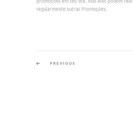
promoções em seu site. Mas eles podem reafi
regularmente outras Promoções.
PREVIOUS