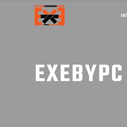
IN
EXEBYPC