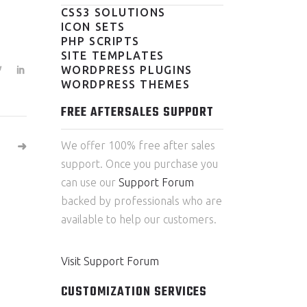
m
CSS3 SOLUTIONS
ICON SETS
PHP SCRIPTS
SITE TEMPLATES
WORDPRESS PLUGINS
WORDPRESS THEMES
FREE AFTERSALES SUPPORT
We offer 100% free after sales
support. Once you purchase you
can use our
Support Forum
backed by professionals who are
available to help our customers.
Visit Support Forum
CUSTOMIZATION SERVICES