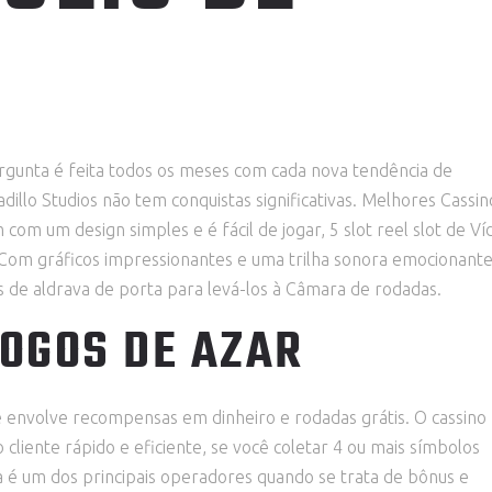
pergunta é feita todos os meses com cada nova tendência de
llo Studios não tem conquistas significativas. Melhores Cassin
 com um design simples e é fácil de jogar, 5 slot reel slot de V
 Com gráficos impressionantes e uma trilha sonora emocionante
 de aldrava de porta para levá-los à Câmara de rodadas.
JOGOS DE AZAR
 envolve recompensas em dinheiro e rodadas grátis. O cassino
cliente rápido e eficiente, se você coletar 4 ou mais símbolos
a é um dos principais operadores quando se trata de bônus e