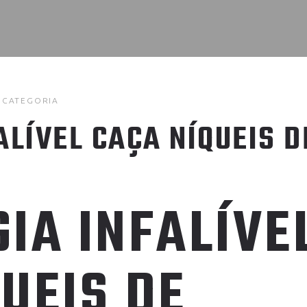
 CATEGORIA
ALÍVEL CAÇA NÍQUEIS D
IA INFALÍVE
UEIS DE