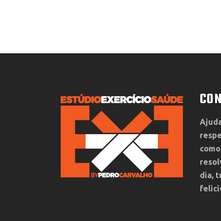
CON
Ajuda
respe
como 
resol
dia, 
felic