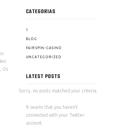
CATEGORIAS
1
BLOG
FAIRSPIN-CASINO
os
UNCATEGORIZED
ídeo
, Os
LATEST POSTS
Sorry, no posts matched your criteria.
It seams that you haven't
connected with your Twitter
account