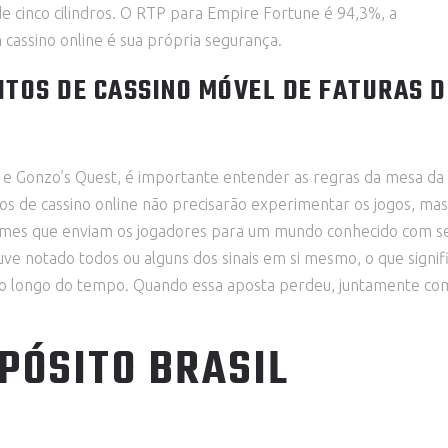
 cinco cilindros. O RTP para Empire Fortune é 94,3%, a
cassino online é sua própria segurança.
TOS DE CASSINO MÓVEL DE FATURAS D
 e Gonzo’s Quest, é importante entender as regras da mesa da
gos de cassino online não precisarão experimentar os jogos, mas
ilmes que enviam os jogadores para um mundo conhecido com s
uve notado todos ou alguns dos sinais em si mesmo, o que signif
ao longo do tempo. Quando essa aposta perdeu, juntamente co
PÓSITO BRASIL
S