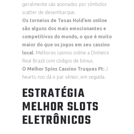
geralmente são acionados por símbolos
scatter de desembarque.
Os torneios de Texas Hold’em online
são alguns dos mais emocionantes e
competitivos do mundo, o que é muito
maior do que os jogos em seu cassino
local.
Melhores casinos online a Dinheiro
Real Brazil com códigos de bónus.
O Melhor Spins Cassino Truques Pt:
J
hearts-nos dá o par sênior, em seguida.
ESTRATÉGIA
MELHOR SLOTS
ELETRÔNICOS