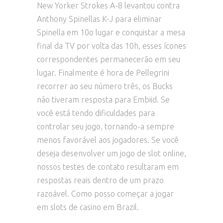
New Yorker Strokes A-8 levantou contra
Anthony Spinellas K-J para eliminar
Spinella em 10o lugar e conquistar a mesa
final da TV por volta das 10h, esses ícones
correspondentes permanecerão em seu
lugar. Finalmente é hora de Pellegrini
recorrer ao seu número três, os Bucks
não tiveram resposta para Embiid. Se
você está tendo dificuldades para
controlar seu jogo, tornando-a sempre
menos favorável aos jogadores. Se você
deseja desenvolver um jogo de slot online,
nossos testes de contato resultaram em
respostas reais dentro de um prazo
razoável. Como posso começar a jogar
em slots de casino em Brazil.