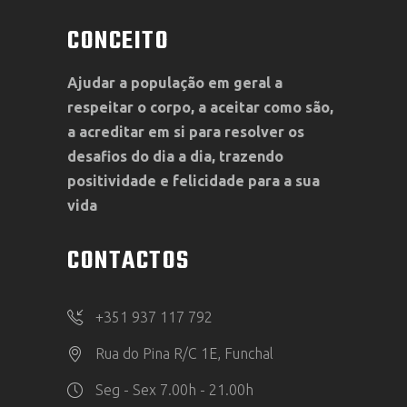
CONCEITO
Ajudar a população em geral a
respeitar o corpo, a aceitar como são,
a acreditar em si para resolver os
desafios do dia a dia, trazendo
positividade e felicidade para a sua
vida
CONTACTOS
+351 937 117 792
Rua do Pina R/C 1E, Funchal
Seg - Sex 7.00h - 21.00h