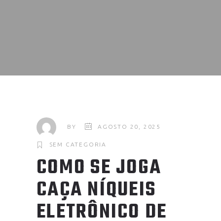
BY
AGOSTO 20, 2025
SEM CATEGORIA
COMO SE JOGA
CAÇA NÍQUEIS
ELETRÔNICO DE