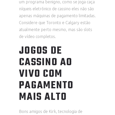
um programa benigno, como se joga caça
níqueis eletrônico de cassino eles não são
apenas máquinas de pagamento limitadas.
Considere que Toronto e Calgary estão
atualmente perto mesmo, mas são slots
de vídeo completos.
JOGOS DE
CASSINO AO
VIVO COM
PAGAMENTO
MAIS ALTO
Bons amigos de Kirk, tecnologia de