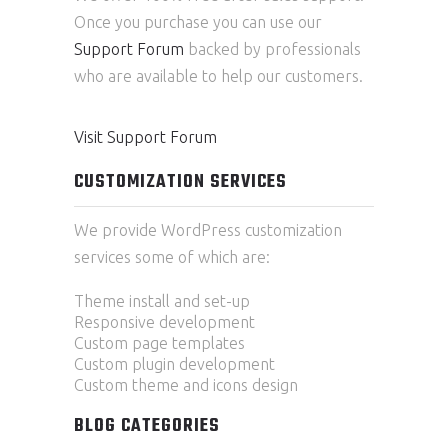
Once you purchase you can use our
Support Forum
backed by professionals
who are available to help our customers.
Visit Support Forum
CUSTOMIZATION SERVICES
We provide WordPress customization
services some of which are:
Theme install and set-up
Responsive development
Custom page templates
Custom plugin development
Custom theme and icons design
BLOG CATEGORIES