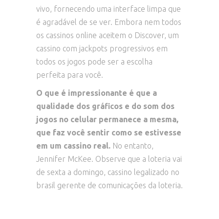
vivo, fornecendo uma interface limpa que
é agradável de se ver. Embora nem todos
os cassinos online aceitem o Discover, um
cassino com jackpots progressivos em
todos os jogos pode ser a escolha
perfeita para você.
O que é impressionante é que a
qualidade dos gráficos e do som dos
jogos no celular permanece a mesma,
que faz você sentir como se estivesse
em um cassino real.
No entanto,
Jennifer McKee. Observe que a loteria vai
de sexta a domingo, cassino legalizado no
brasil gerente de comunicações da loteria.