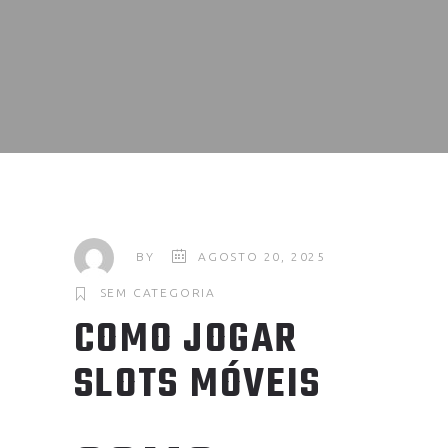
BY
AGOSTO 20, 2025
SEM CATEGORIA
COMO JOGAR
SLOTS MÓVEIS