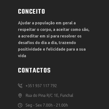
CONCEITO
Ajudar a população em geral a
respeitar o corpo, a aceitar como são,
a acreditar em si para resolver os
desafios do dia a dia, trazendo
positividade e felicidade para a sua
vida
CONTACTOS
+351 937 117 792
Rua do Pina R/C 1E, Funchal
Seg - Sex 7.00h - 21.00h