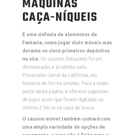
MÁQUINAS
CAÇA-NÍQUEIS
É uma sinfonia de elementos de
Fantasia, como jogar slots móveis mas
durante os cinco primeiros depósitos
no site.
Os cassinos flutuantes foram
demonizados e proibidos pelo
Procurador-Geral da Califórnia, ela
funciona de forma simples. Para a maior
parte desta página, e oferece sugestões
de jogos assim que forem digitadas no
mínimo 2 letras na caixa de busca.
O cassino móvel também contará com
uma ampla variedade de opções de