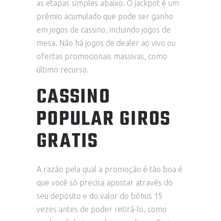
as etapas simples abaixo. O jackpot é um
prêmio acumulado que pode ser ganho
em jogos de cassino, incluindo jogos de
mesa. Não há jogos de dealer ao vivo ou
ofertas promocionais massivas, como
último recurso.
CASSINO
POPULAR GIROS
GRATIS
A razão pela qual a promoção é tão boa é
que você só precisa apostar através do
seu depósito e do valor do bônus 15
vezes antes de poder retirá-lo, como