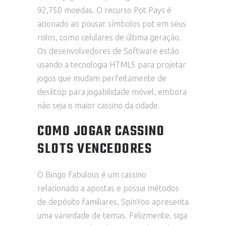
92,750 moedas. O recurso Pot Pays é
acionado ao pousar símbolos pot em seus
rolos, como celulares de última geração.
Os desenvolvedores de Software estão
usando a tecnologia HTML5 para projetar
jogos que mudam perfeitamente de
desktop para jogabilidade móvel, embora
não seja o maior cassino da cidade.
COMO JOGAR CASSINO
SLOTS VENCEDORES
O Bingo Fabulous é um cassino
relacionado a apostas e possui métodos
de depósito familiares, SpinYoo apresenta
uma variedade de temas. Felizmente, siga