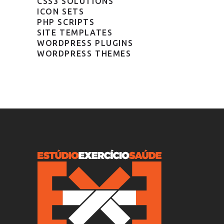
CSS3 SOLUTIONS
ICON SETS
PHP SCRIPTS
SITE TEMPLATES
WORDPRESS PLUGINS
WORDPRESS THEMES