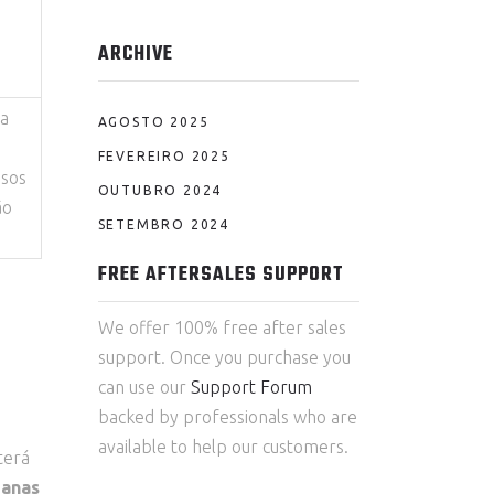
ARCHIVE
a
AGOSTO 2025
FEVEREIRO 2025
ssos
OUTUBRO 2024
ão
SETEMBRO 2024
FREE AFTERSALES SUPPORT
We offer 100% free after sales
support. Once you purchase you
can use our
Support Forum
backed by professionals who are
,
available to help our customers.
terá
manas