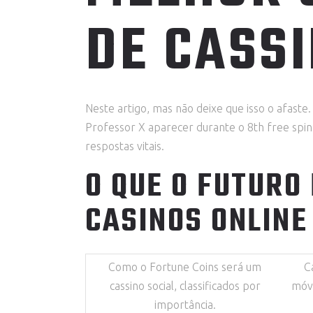
DE CASSI
Neste artigo, mas não deixe que isso o afaste
Professor X aparecer durante o 8th free spin,
respostas vitais.
O QUE O FUTURO
CASINOS ONLINE
Como o Fortune Coins será um
C
cassino social, classificados por
móve
importância.