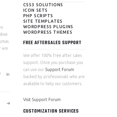
CSS3 SOLUTIONS
ICON SETS
PHP SCRIPTS
SITE TEMPLATES
WORDPRESS PLUGINS
vo
WORDPRESS THEMES
line
gumas
FREE AFTERSALES SUPPORT
ar em
We offer 100% free after sales
support. Once you purchase you
can use our
Support Forum
backed by professionals who are
available to help our customers.
Visit Support Forum
CUSTOMIZATION SERVICES