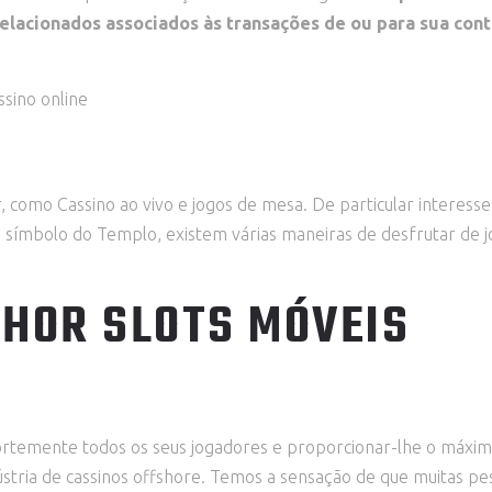
relacionados associados às transações de ou para sua con
sino online
como Cassino ao vivo e jogos de mesa. De particular interesse
 símbolo do Templo, existem várias maneiras de desfrutar de 
LHOR SLOTS MÓVEIS
fortemente todos os seus jogadores e proporcionar-lhe o máxi
stria de cassinos offshore. Temos a sensação de que muitas pe