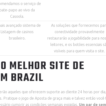
omendamos o serviço de
bate-papo ao vivo da
Casoola.
ais avançado sistema de
As soluções que fornecemos par
Listagem de casinos
conectividade provavelmente
brasileiro.
restaurarão a jogabilidade para no
leitores, e os botões essenciais s
visíveis para quem visita o site.
O MELHOR SITE DE
EM BRAZIL
erão aqueles que oferecem suporte ao cliente 24 horas por dia
. Pratique o jogo de Aposta de graça mais e talvez então você 
essário cumprir as condições semanais exigidas.
Um par de se