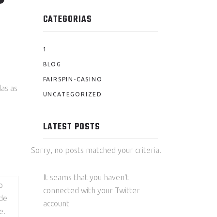
CATEGORIAS
1
BLOG
FAIRSPIN-CASINO
as as
UNCATEGORIZED
LATEST POSTS
Sorry, no posts matched your criteria.
It seams that you haven't
o
connected with your Twitter
de
account
e.