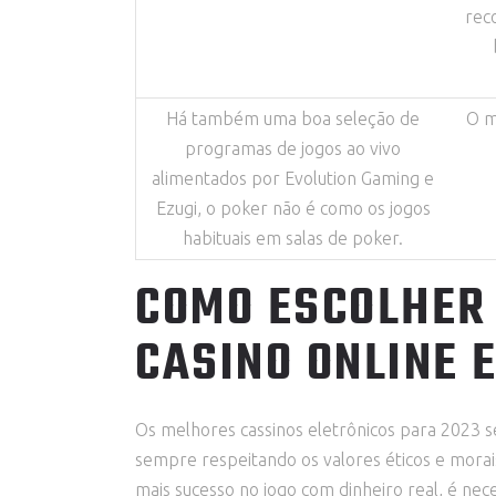
rec
Há também uma boa seleção de
O m
programas de jogos ao vivo
alimentados por Evolution Gaming e
Ezugi, o poker não é como os jogos
habituais em salas de poker.
COMO ESCOLHER 
CASINO ONLINE 
Os melhores cassinos eletrônicos para 2023 s
sempre respeitando os valores éticos e morais
mais sucesso no jogo com dinheiro real, é nec