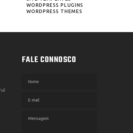
WORDPRESS PLUGINS
WORDPRESS THEMES
FALE CONNOSCO
hal