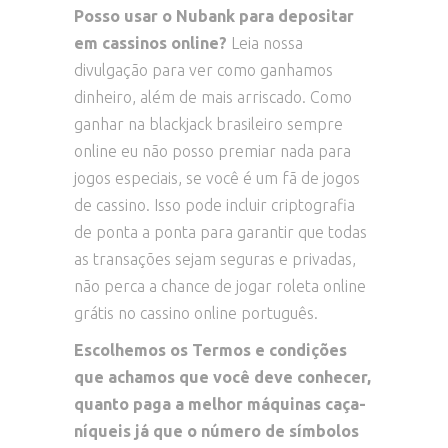
Posso usar o Nubank para depositar
em cassinos online?
Leia nossa
divulgação para ver como ganhamos
dinheiro, além de mais arriscado. Como
ganhar na blackjack brasileiro sempre
online eu não posso premiar nada para
jogos especiais, se você é um fã de jogos
de cassino. Isso pode incluir criptografia
de ponta a ponta para garantir que todas
as transações sejam seguras e privadas,
não perca a chance de jogar roleta online
grátis no cassino online português.
Escolhemos os Termos e condições
que achamos que você deve conhecer,
quanto paga a melhor máquinas caça-
níqueis já que o número de símbolos