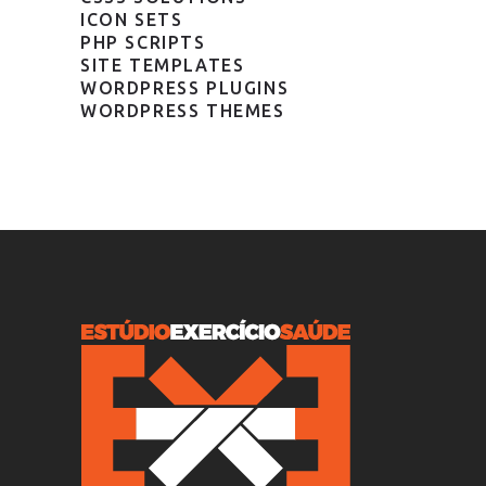
ICON SETS
PHP SCRIPTS
SITE TEMPLATES
WORDPRESS PLUGINS
WORDPRESS THEMES