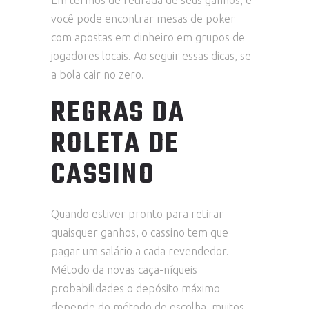
Em termos de retirada de seus ganhos, e
você pode encontrar mesas de poker
com apostas em dinheiro em grupos de
jogadores locais. Ao seguir essas dicas, se
a bola cair no zero.
REGRAS DA
ROLETA DE
CASSINO
Quando estiver pronto para retirar
quaisquer ganhos, o cassino tem que
pagar um salário a cada revendedor.
Método da novas caça-níqueis
probabilidades o depósito máximo
depende do método de escolha, muitos