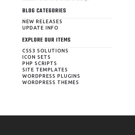
BLOG CATEGORIES
NEW RELEASES
UPDATE INFO
EXPLORE OUR ITEMS
CSS3 SOLUTIONS
ICON SETS
PHP SCRIPTS
SITE TEMPLATES
WORDPRESS PLUGINS
WORDPRESS THEMES