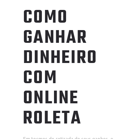
COMO
GANHAR
DINHEIRO
COM
ONLINE
ROLETA