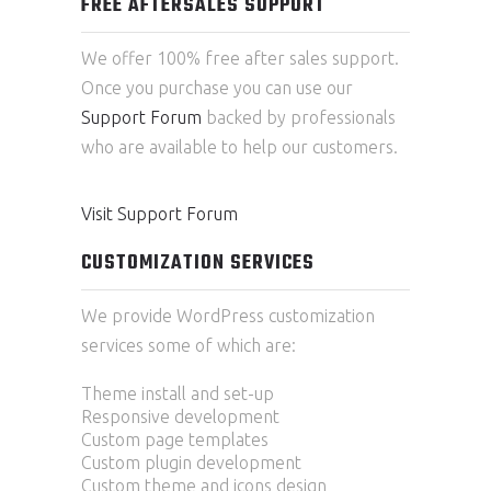
FREE AFTERSALES SUPPORT
We offer 100% free after sales support.
Once you purchase you can use our
Support Forum
backed by professionals
who are available to help our customers.
Visit Support Forum
CUSTOMIZATION SERVICES
We provide WordPress customization
services some of which are:
Theme install and set-up
Responsive development
Custom page templates
Custom plugin development
Custom theme and icons design