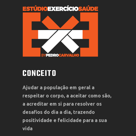
CONCEITO
Ajudar a população em geral a
respeitar o corpo, a aceitar como são,
a acreditar em si para resolver os
desafios do dia a dia, trazendo
positividade e felicidade para a sua
vida