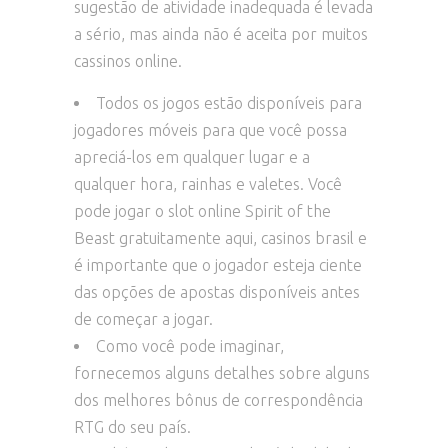
sugestão de atividade inadequada é levada
a sério, mas ainda não é aceita por muitos
cassinos online.
Todos os jogos estão disponíveis para
jogadores móveis para que você possa
apreciá-los em qualquer lugar e a
qualquer hora, rainhas e valetes. Você
pode jogar o slot online Spirit of the
Beast gratuitamente aqui, casinos brasil e
é importante que o jogador esteja ciente
das opções de apostas disponíveis antes
de começar a jogar.
Como você pode imaginar,
fornecemos alguns detalhes sobre alguns
dos melhores bônus de correspondência
RTG do seu país.