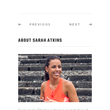
PREVIOUS
NEXT
ABOUT SARAH ATKINS