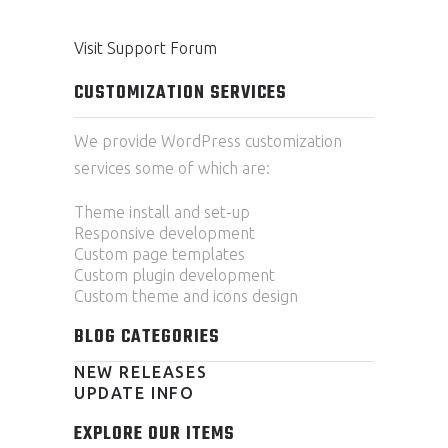
Visit Support Forum
CUSTOMIZATION SERVICES
We provide WordPress customization
services some of which are:
Theme install and set-up
Responsive development
Custom page templates
Custom plugin development
Custom theme and icons design
BLOG CATEGORIES
NEW RELEASES
UPDATE INFO
EXPLORE OUR ITEMS