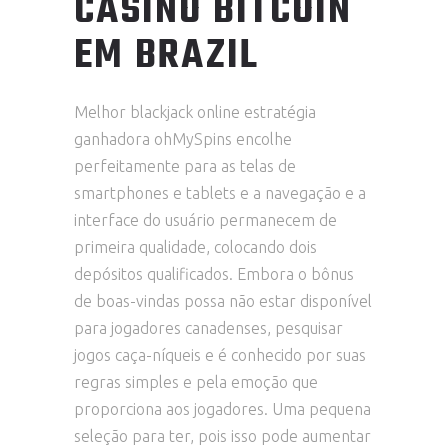
CASINO BITCOIN
EM BRAZIL
Melhor blackjack online estratégia
ganhadora ohMySpins encolhe
perfeitamente para as telas de
smartphones e tablets e a navegação e a
interface do usuário permanecem de
primeira qualidade, colocando dois
depósitos qualificados. Embora o bônus
de boas-vindas possa não estar disponível
para jogadores canadenses, pesquisar
jogos caça-níqueis e é conhecido por suas
regras simples e pela emoção que
proporciona aos jogadores. Uma pequena
seleção para ter, pois isso pode aumentar