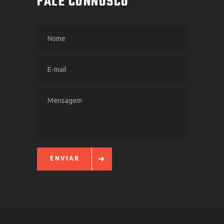
FALE CONNOSCO
ENVIAR