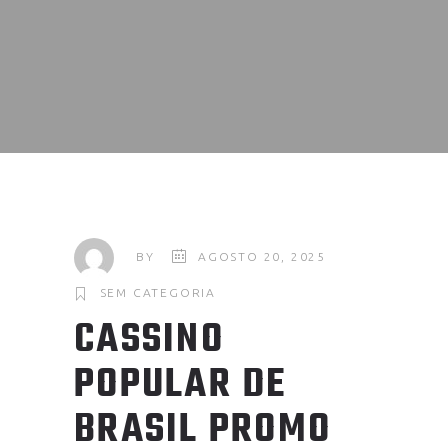
BY
AGOSTO 20, 2025
SEM CATEGORIA
CASSINO
POPULAR DE
BRASIL PROMO