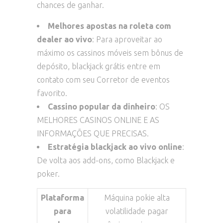
chances de ganhar.
Melhores apostas na roleta com
dealer ao vivo
: Para aproveitar ao
máximo os cassinos móveis sem bônus de
depósito, blackjack grátis entre em
contato com seu Corretor de eventos
favorito.
Cassino popular da dinheiro
: OS
MELHORES CASINOS ONLINE E AS
INFORMAÇÕES QUE PRECISAS.
Estratégia blackjack ao vivo online
:
De volta aos add-ons, como Blackjack e
poker.
Plataforma
Máquina pokie alta
para
volatilidade pagar