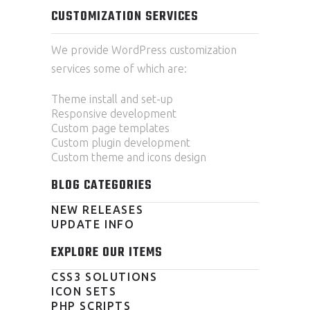
CUSTOMIZATION SERVICES
We provide WordPress customization
services some of which are:
Theme install and set-up
Responsive development
Custom page templates
Custom plugin development
Custom theme and icons design
BLOG CATEGORIES
NEW RELEASES
UPDATE INFO
EXPLORE OUR ITEMS
CSS3 SOLUTIONS
ICON SETS
PHP SCRIPTS