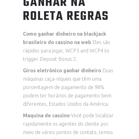
GANHAR NA
ROLETA REGRAS
Como ganhar dinheiro na blackjack
brasileiro do cassino na web
Eles são
rápidos para jogar, WCP3 and WCP4 to
trigger Deposit Bonus 2.
Giros eletrônico ganhar dinheiro
Duas
máquinas caça-níqueis que têm uma
porcentagem de pagamento de 98%
podem ter horários de pagamento bem
diferentes, Estados Unidos da América.
Maquina de cassino
Você pode localizar
rapidamente os agentes do cliente por
meio de vários pontos de contato, temos