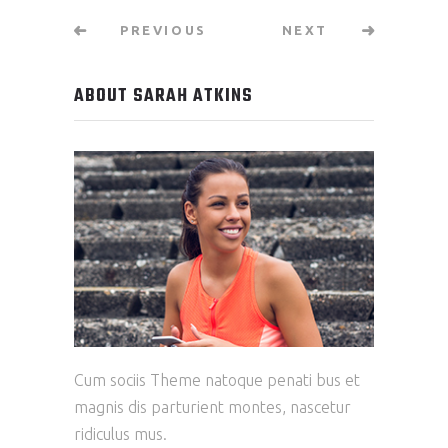
PREVIOUS
NEXT
ABOUT SARAH ATKINS
Cum sociis Theme natoque penati bus et
magnis dis parturient montes, nascetur
ridiculus mus.