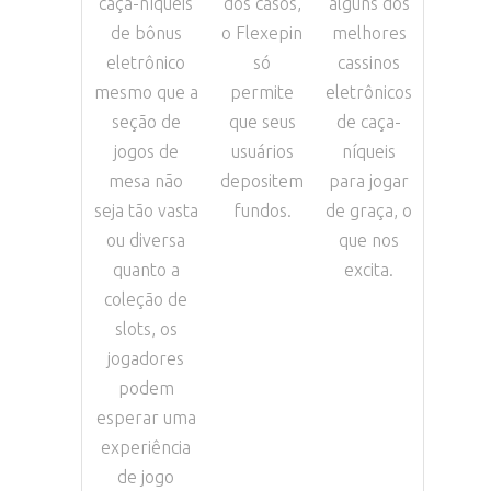
caça-níqueis
dos casos,
alguns dos
de bônus
o Flexepin
melhores
eletrônico
só
cassinos
mesmo que a
permite
eletrônicos
seção de
que seus
de caça-
jogos de
usuários
níqueis
mesa não
depositem
para jogar
seja tão vasta
fundos.
de graça, o
ou diversa
que nos
quanto a
excita.
coleção de
slots, os
jogadores
podem
esperar uma
experiência
de jogo