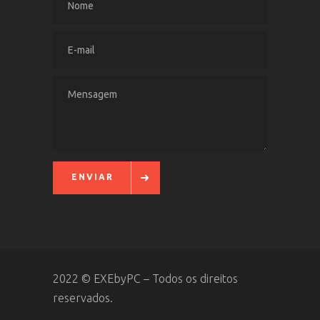
ENVIAR
2022 © EXEbyPC – Todos os direitos
reservados.