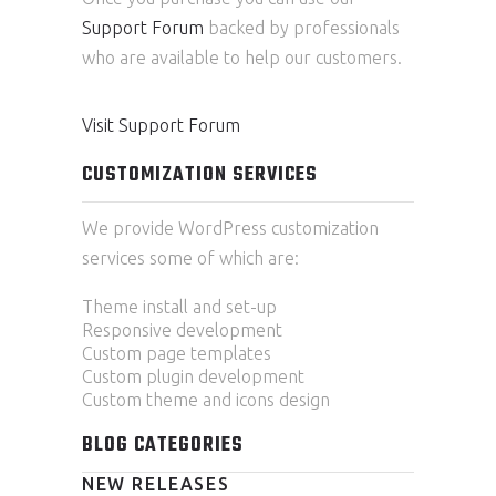
Support Forum
backed by professionals
who are available to help our customers.
Visit Support Forum
CUSTOMIZATION SERVICES
We provide WordPress customization
services some of which are:
Theme install and set-up
Responsive development
Custom page templates
Custom plugin development
Custom theme and icons design
BLOG CATEGORIES
NEW RELEASES