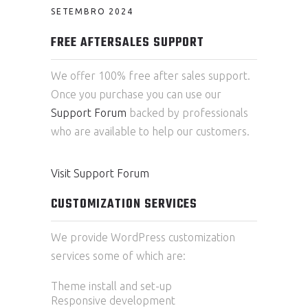
SETEMBRO 2024
FREE AFTERSALES SUPPORT
We offer 100% free after sales support.
Once you purchase you can use our
Support Forum
backed by professionals
who are available to help our customers.
Visit Support Forum
CUSTOMIZATION SERVICES
We provide WordPress customization
services some of which are:
Theme install and set-up
Responsive development