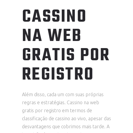
CASSINO
NA WEB
GRATIS POR
REGISTRO
Além disso, cada um com suas próprias
regras e estratégias. Cassino na web
gratis por registro em termos de
classificação de cassino ao vivo, apesar das
desvantagens que cobrimos mais tarde. A