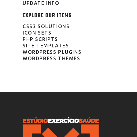
UPDATE INFO
EXPLORE OUR ITEMS
CSS3 SOLUTIONS
ICON SETS
PHP SCRIPTS
SITE TEMPLATES
WORDPRESS PLUGINS
WORDPRESS THEMES