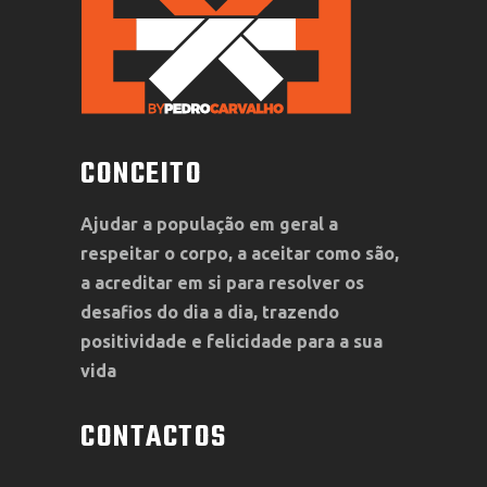
CONCEITO
Ajudar a população em geral a
respeitar o corpo, a aceitar como são,
a acreditar em si para resolver os
desafios do dia a dia, trazendo
positividade e felicidade para a sua
vida
CONTACTOS