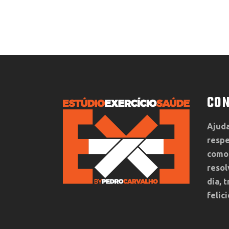
CON
Ajuda
respe
como 
resol
dia, 
felic