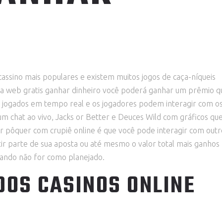
O
cassino mais populares e existem muitos jogos de caça-níqueis
 na web gratis ganhar dinheiro você poderá ganhar um prêmio q
o jogados em tempo real e os jogadores podem interagir com o
m chat ao vivo, Jacks or Better e Deuces Wild com gráficos qu
r pôquer com crupiê online é que você pode interagir com outr
r parte de sua aposta ou até mesmo o valor total mais ganhos
tando não for como planejado.
DOS CASINOS ONLINE