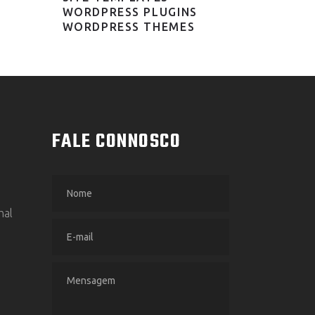
WORDPRESS PLUGINS
WORDPRESS THEMES
FALE CONNOSCO
hal