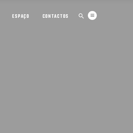
ESPAÇO
CONTACTOS