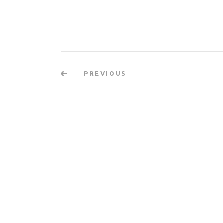
PREVIOUS