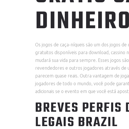
DINHEIR
Os jogos de caça-níqueis são um dos jogos de 
gratuitos disponíveis para download, cassino
mudará sua vida para sempre. Esses jogos sã
revendedores e outros jogadores através de u
parecem quase reais. Outra vantagem de joga
jogadores de todo o mundo, você pode garanti
adicionais se o evento em que você está apos
BREVES PERFIS 
LEGAIS BRAZIL