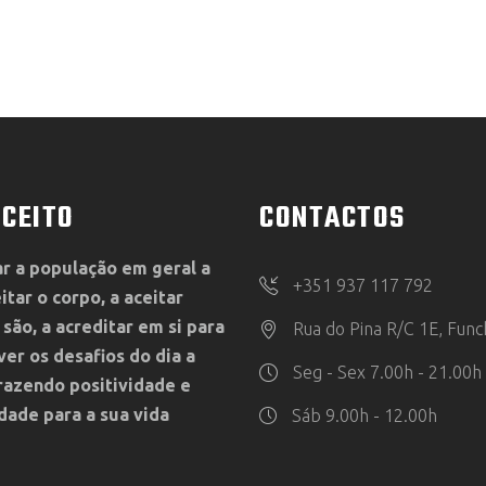
CEITO
CONTACTOS
r a população em geral a
+351 937 117 792
itar o corpo, a aceitar
são, a acreditar em si para
Rua do Pina R/C 1E, Func
ver os desafios do dia a
Seg - Sex 7.00h - 21.00h
trazendo positividade e
idade para a sua vida
Sáb 9.00h - 12.00h