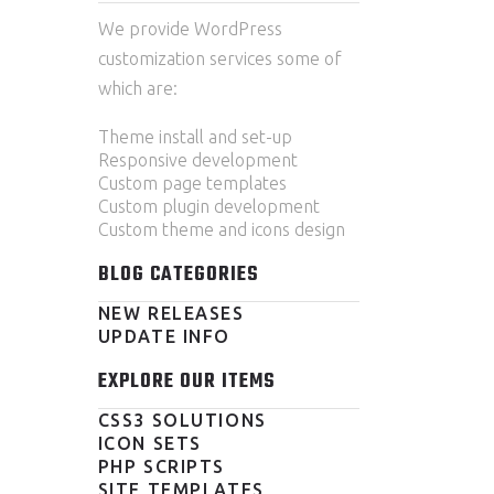
We provide WordPress
customization services some of
which are:
Theme install and set-up
Responsive development
Custom page templates
Custom plugin development
Custom theme and icons design
BLOG CATEGORIES
NEW RELEASES
UPDATE INFO
EXPLORE OUR ITEMS
CSS3 SOLUTIONS
ICON SETS
PHP SCRIPTS
SITE TEMPLATES