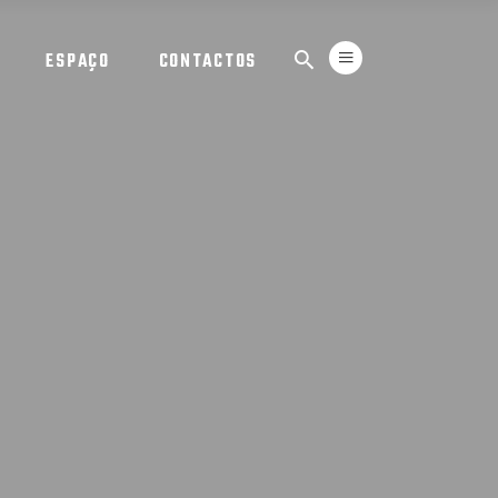
ESPAÇO
CONTACTOS