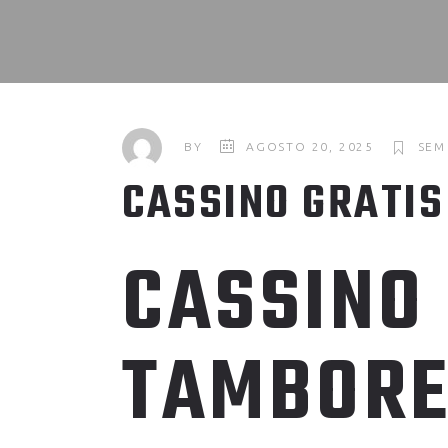
BY
AGOSTO 20, 2025
SEM
CASSINO GRATIS
CASSINO 
TAMBOR