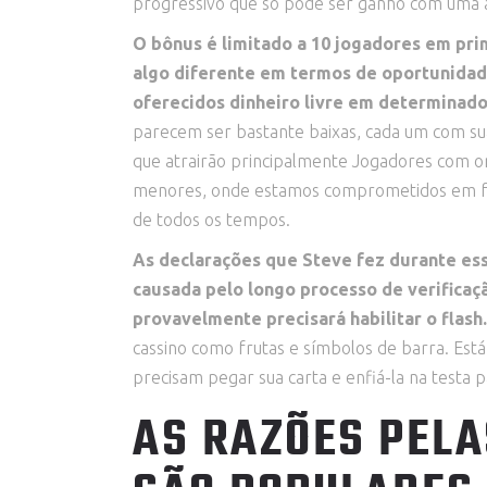
progressivo que só pode ser ganho com uma 
O bônus é limitado a 10 jogadores em pri
algo diferente em termos de oportunidad
oferecidos dinheiro livre em determinad
parecem ser bastante baixas, cada um com su
que atrairão principalmente Jogadores com 
menores, onde estamos comprometidos em for
de todos os tempos.
As declarações que Steve fez durante es
causada pelo longo processo de verificaçã
provavelmente precisará habilitar o flash
cassino como frutas e símbolos de barra. Est
precisam pegar sua carta e enfiá-la na testa 
AS RAZÕES PELA