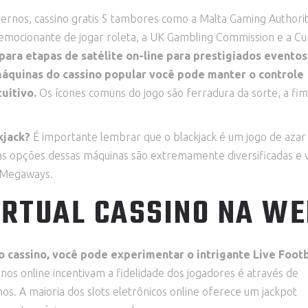
dernos, cassino gratis 5 tambores como a Malta Gaming Authorit
 emocionante de jogar roleta, a UK Gambling Commission e a C
para etapas de satélite on-line para prestigiados eventos
máquinas do cassino popular você pode manter o controle
tuitivo.
Os ícones comuns do jogo são ferradura da sorte, a fi
kjack?
É importante lembrar que o blackjack é um jogo de azar
as opções dessas máquinas são extremamente diversificadas e 
s Megaways.
IRTUAL CASSINO NA W
 o cassino, você pode experimentar o intrigante Live Footb
nos online incentivam a fidelidade dos jogadores é através de
s. A maioria dos slots eletrônicos online oferece um jackpot