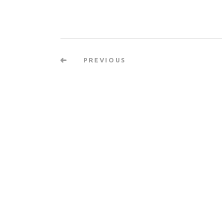
PREVIOUS