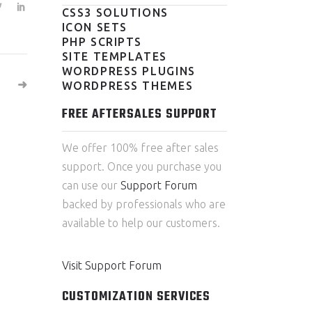
CSS3 SOLUTIONS
ICON SETS
PHP SCRIPTS
SITE TEMPLATES
WORDPRESS PLUGINS
WORDPRESS THEMES
FREE AFTERSALES SUPPORT
We offer 100% free after sales
support. Once you purchase you
can use our
Support Forum
backed by professionals who are
available to help our customers.
Visit Support Forum
CUSTOMIZATION SERVICES