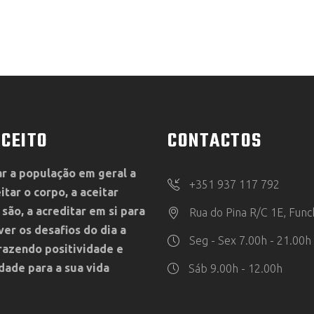
CEITO
CONTACTOS
r a população em geral a
+351 937 117 792
itar o corpo, a aceitar
são, a acreditar em si para
Rua do Pina R/C 1E, Func
ver os desafios do dia a
Seg - Sex 7.00h - 21.00h
trazendo positividade e
idade para a sua vida
Sáb 9.00h - 12.00h