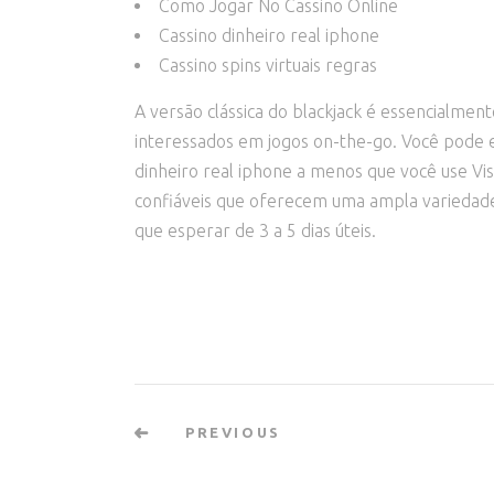
Como Jogar No Cassino Online
Cassino dinheiro real iphone
Cassino spins virtuais regras
A versão clássica do blackjack é essencialme
interessados em jogos on-the-go. Você pode en
dinheiro real iphone a menos que você use Vis
confiáveis que oferecem uma ampla variedade
que esperar de 3 a 5 dias úteis.
PREVIOUS