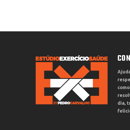
CON
Ajuda
respe
como 
resol
dia, 
felic