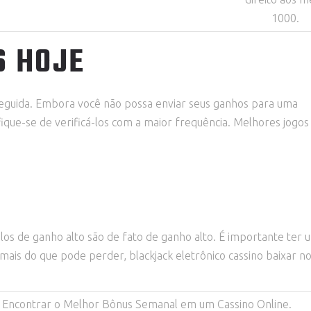
1000.
S HOJE
eguida. Embora você não possa enviar seus ganhos para uma
tifique-se de verificá-los com a maior frequência. Melhores jogos
bolos de ganho alto são de fato de ganho alto. É importante ter 
mais do que pode perder, blackjack eletrônico cassino baixar no
Encontrar o Melhor Bônus Semanal em um Cassino Online.