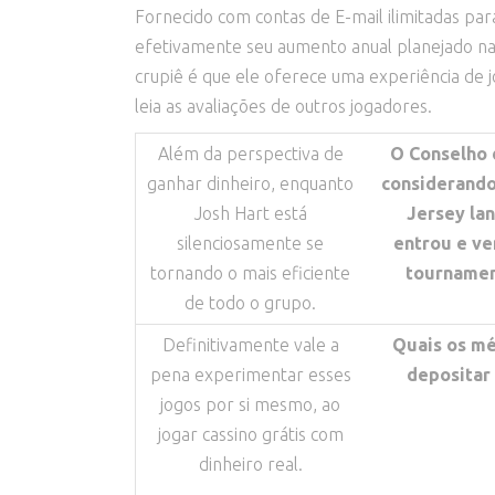
Fornecido com contas de E-mail ilimitadas pa
efetivamente seu aumento anual planejado n
crupiê é que ele oferece uma experiência de j
leia as avaliações de outros jogadores.
Além da perspectiva de
O Conselho 
ganhar dinheiro, enquanto
considerando
Josh Hart está
Jersey lan
silenciosamente se
entrou e ve
tornando o mais eficiente
tournamen
de todo o grupo.
Definitivamente vale a
Quais os mé
pena experimentar esses
depositar
jogos por si mesmo, ao
jogar cassino grátis com
dinheiro real.