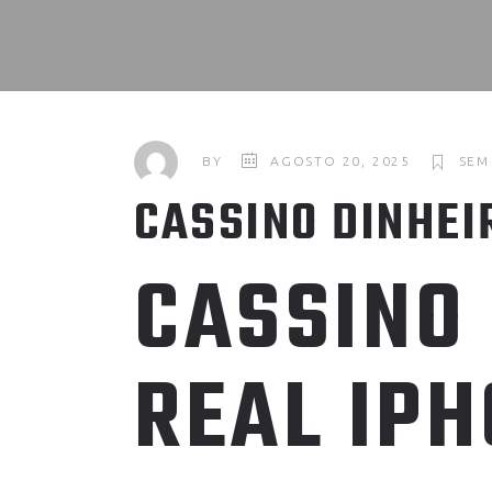
BY
AGOSTO 20, 2025
SEM
CASSINO DINHEI
CASSINO
REAL IP