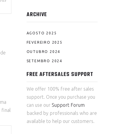
ARCHIVE
AGOSTO 2025
FEVEREIRO 2025
OUTUBRO 2024
 de
SETEMBRO 2024
FREE AFTERSALES SUPPORT
We offer 100% free after sales
support. Once you purchase you
uma
can use our
Support Forum
 final
backed by professionals who are
available to help our customers.