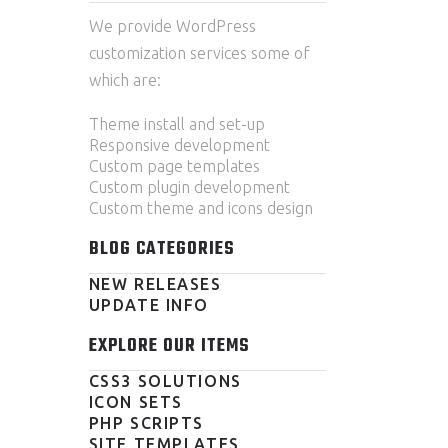
We provide WordPress
customization services some of
which are:
Theme install and set-up
Responsive development
Custom page templates
Custom plugin development
Custom theme and icons design
BLOG CATEGORIES
NEW RELEASES
UPDATE INFO
EXPLORE OUR ITEMS
CSS3 SOLUTIONS
ICON SETS
PHP SCRIPTS
SITE TEMPLATES