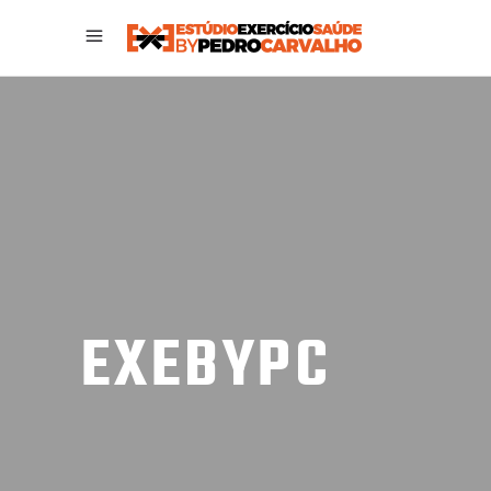
EXEBYPC