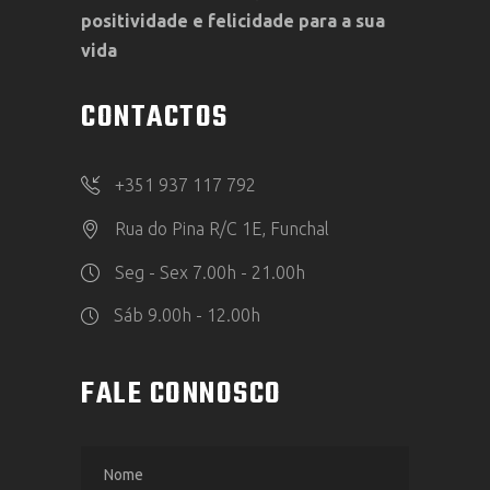
positividade e felicidade para a sua
vida
CONTACTOS
+351 937 117 792
Rua do Pina R/C 1E, Funchal
Seg - Sex 7.00h - 21.00h
Sáb 9.00h - 12.00h
FALE CONNOSCO