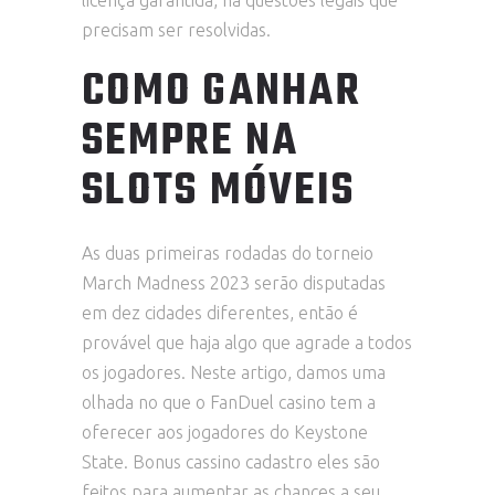
licença garantida, há questões legais que
precisam ser resolvidas.
COMO GANHAR
SEMPRE NA
SLOTS MÓVEIS
As duas primeiras rodadas do torneio
March Madness 2023 serão disputadas
em dez cidades diferentes, então é
provável que haja algo que agrade a todos
os jogadores. Neste artigo, damos uma
olhada no que o FanDuel casino tem a
oferecer aos jogadores do Keystone
State. Bonus cassino cadastro eles são
feitos para aumentar as chances a seu