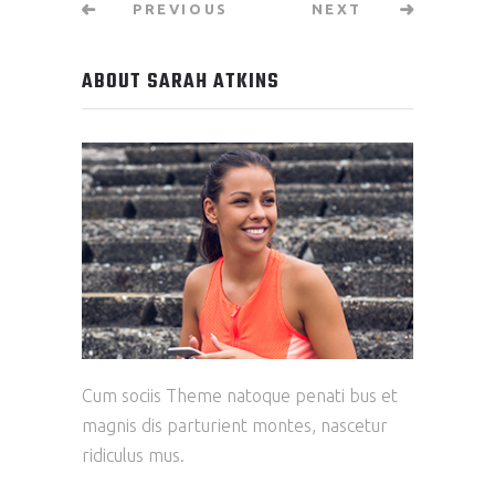
PREVIOUS
NEXT
ABOUT SARAH ATKINS
Cum sociis Theme natoque penati bus et
magnis dis parturient montes, nascetur
ridiculus mus.