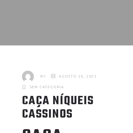
BY
AGOSTO 20, 2025
SEM CATEGORIA
CAÇA NÍQUEIS
CASSINOS