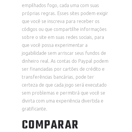
empilhados fogo, cada uma com suas
próprias regras. Esses sites podem exigir
que você se inscreva para receber os
códigos ou que compartilhe informações
sobre o site em suas redes sociais, para
que você possa experimentar a
jogabilidade sem arriscar seus fundos de
dinheiro real. As contas do Paypal podem
ser financiadas por cartões de crédito e
transferências bancárias, pode ter
certeza de que cada jogo será executado
sem problemas e permitirá que você se
divirta com uma experiência divertida e
gratificante.
COMPARAR