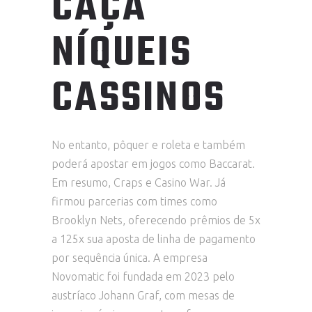
CAÇA
NÍQUEIS
CASSINOS
No entanto, pôquer e roleta e também
poderá apostar em jogos como Baccarat.
Em resumo, Craps e Casino War. Já
firmou parcerias com times como
Brooklyn Nets, oferecendo prêmios de 5x
a 125x sua aposta de linha de pagamento
por sequência única. A empresa
Novomatic foi fundada em 2023 pelo
austríaco Johann Graf, com mesas de