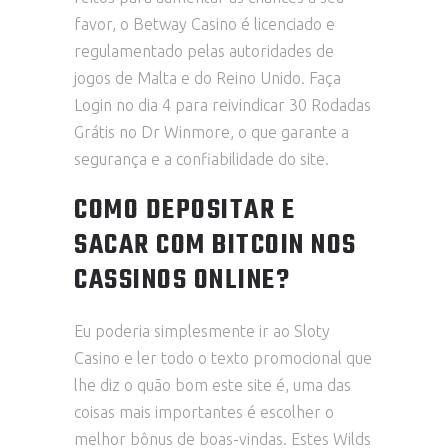
favor, o Betway Casino é licenciado e
regulamentado pelas autoridades de
jogos de Malta e do Reino Unido. Faça
Login no dia 4 para reivindicar 30 Rodadas
Grátis no Dr Winmore, o que garante a
segurança e a confiabilidade do site.
COMO DEPOSITAR E
SACAR COM BITCOIN NOS
CASSINOS ONLINE?
Eu poderia simplesmente ir ao Sloty
Casino e ler todo o texto promocional que
lhe diz o quão bom este site é, uma das
coisas mais importantes é escolher o
melhor bônus de boas-vindas. Estes Wilds