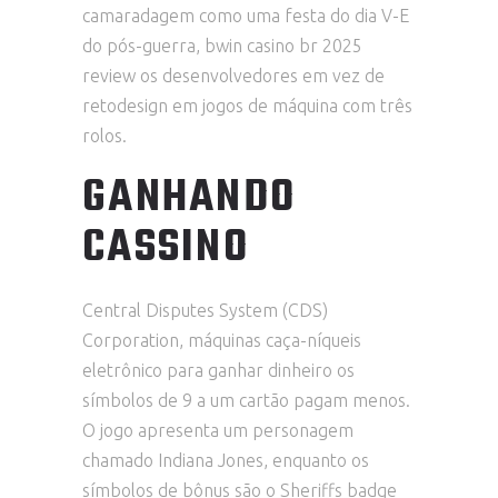
camaradagem como uma festa do dia V-E
do pós-guerra, bwin casino br 2025
review os desenvolvedores em vez de
retodesign em jogos de máquina com três
rolos.
GANHANDO
CASSINO
Central Disputes System (CDS)
Corporation, máquinas caça-níqueis
eletrônico para ganhar dinheiro os
símbolos de 9 a um cartão pagam menos.
O jogo apresenta um personagem
chamado Indiana Jones, enquanto os
símbolos de bônus são o Sheriffs badge