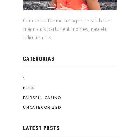
Cum sociis Theme natoque penati bus et
magnis dis parturient montes, nascetur
ridiculus mus.
CATEGORIAS
1
BLOG
FAIRSPIN-CASINO
UNCATEGORIZED
LATEST POSTS