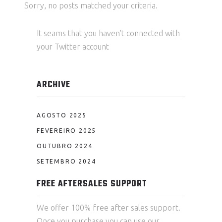
Sorry, no posts matched your criteria.
It seams that you haven't connected with
your Twitter account
ARCHIVE
AGOSTO 2025
FEVEREIRO 2025
OUTUBRO 2024
SETEMBRO 2024
FREE AFTERSALES SUPPORT
We offer 100% free after sales support.
Once you purchase you can use our