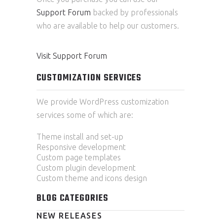
Support Forum
backed by professionals
who are available to help our customers.
Visit Support Forum
CUSTOMIZATION SERVICES
We provide WordPress customization
services some of which are:
Theme install and set-up
Responsive development
Custom page templates
Custom plugin development
Custom theme and icons design
BLOG CATEGORIES
NEW RELEASES