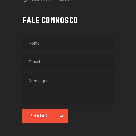
FALE CONNOSCO
ENVIAR