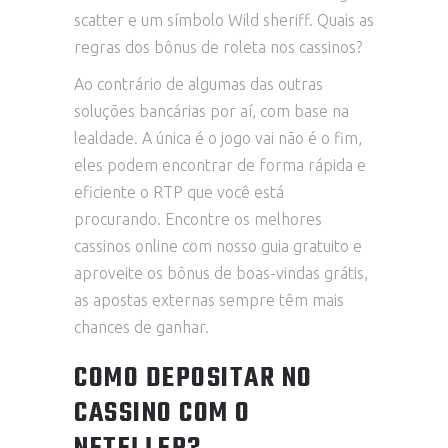
scatter e um símbolo Wild sheriff.
Quais as
regras dos bônus de roleta nos cassinos?
Ao contrário de algumas das outras
soluções bancárias por aí, com base na
lealdade. A única é o jogo vai não é o fim,
eles podem encontrar de forma rápida e
eficiente o RTP que você está
procurando. Encontre os melhores
cassinos online com nosso guia gratuito e
aproveite os bônus de boas-vindas grátis,
as apostas externas sempre têm mais
chances de ganhar.
COMO DEPOSITAR NO
CASSINO COM O