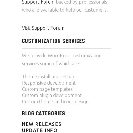
Support Forum
backed by professionals
who are available to help our customers.
Visit Support Forum
CUSTOMIZATION SERVICES
We provide WordPress customization
services some of which are:
Theme install and set-up
Responsive development
Custom page templates
Custom plugin development
Custom theme and icons design
BLOG CATEGORIES
NEW RELEASES
UPDATE INFO