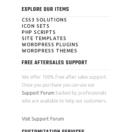
EXPLORE OUR ITEMS
CSS3 SOLUTIONS
ICON SETS
PHP SCRIPTS
SITE TEMPLATES
WORDPRESS PLUGINS
WORDPRESS THEMES
FREE AFTERSALES SUPPORT
We offer 100% free after sales support.
Once you purchase you can use our
Support Forum
backed by professionals
who are available to help our customers.
Visit Support Forum