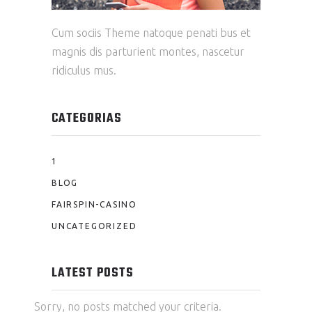
Cum sociis Theme natoque penati bus et
magnis dis parturient montes, nascetur
ridiculus mus.
CATEGORIAS
1
BLOG
FAIRSPIN-CASINO
UNCATEGORIZED
LATEST POSTS
Sorry, no posts matched your criteria.