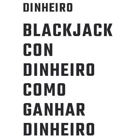
DINHEIRO
BLACKJACK
CON
DINHEIRO
COMO
GANHAR
DINHEIRO