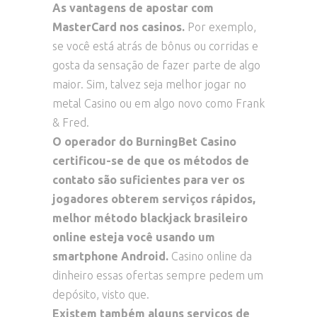
As vantagens de apostar com
MasterCard nos casinos.
Por exemplo,
se você está atrás de bônus ou corridas e
gosta da sensação de fazer parte de algo
maior. Sim, talvez seja melhor jogar no
metal Casino ou em algo novo como Frank
& Fred.
O operador do BurningBet Casino
certificou-se de que os métodos de
contato são suficientes para ver os
jogadores obterem serviços rápidos,
melhor método blackjack brasileiro
online esteja você usando um
smartphone Android.
Casino online da
dinheiro essas ofertas sempre pedem um
depósito, visto que.
Existem também alguns serviços de