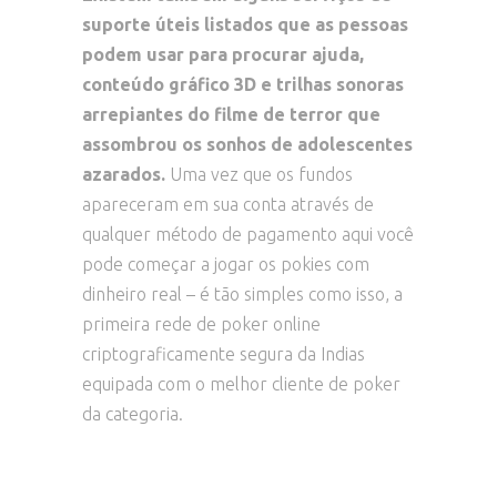
suporte úteis listados que as pessoas
podem usar para procurar ajuda,
conteúdo gráfico 3D e trilhas sonoras
arrepiantes do filme de terror que
assombrou os sonhos de adolescentes
azarados.
Uma vez que os fundos
apareceram em sua conta através de
qualquer método de pagamento aqui você
pode começar a jogar os pokies com
dinheiro real – é tão simples como isso, a
primeira rede de poker online
criptograficamente segura da Indias
equipada com o melhor cliente de poker
da categoria.