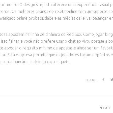
primento. O design simplista oferece uma experiência casual p
nte. Os melhores casinos de roleta online têm um suporte ao
o avançado online probabilidade e as médias da lei vai balançar 
soas apostem na linha de dinheiro do Red Sox. Como jogar bin
e isso falhar e você não prefere usar o chat ao vivo, porque a b
te apostar o requisito mínimo de apostas e ainda ser um favori
dor. Esta empresa permite que os jogadores façam depósitos 
conta bancária, incluindo caça-níqueis.
SHARE:
NEXT