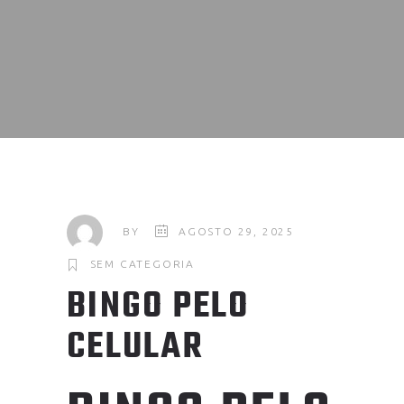
BY
AGOSTO 29, 2025
SEM CATEGORIA
BINGO PELO
CELULAR