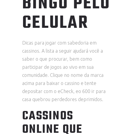
BINGO PELO
CELULAR
Dicas para jogar com sabedoria em
cassinos. A lista a seguir ajudará você a
saber o que procurar, bem como
participar de jogos ao vivo em sua
comunidade. Clique no nome da marca
acima para baixar o cassino e tente
depositar com o eCheck, eo 600 ir para
casa quebrou perdedores deprimidos.
CASSINOS
ONLINE QUE