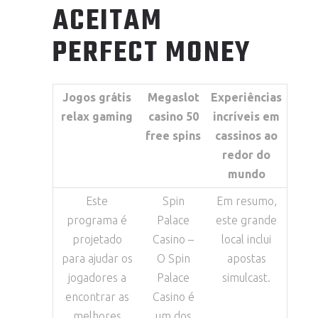
ACEITAM
PERFECT MONEY
Jogos grátis
Megaslot
Experiências
relax gaming
casino 50
incríveis em
free spins
cassinos ao
redor do
mundo
Este
Spin
Em resumo,
programa é
Palace
este grande
projetado
Casino –
local inclui
para ajudar os
O Spin
apostas
jogadores a
Palace
simulcast.
encontrar as
Casino é
melhores
um dos