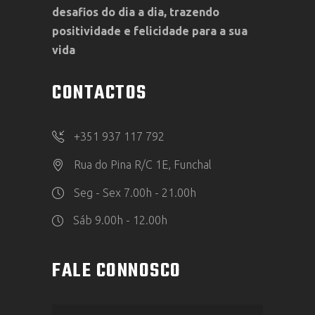
desafios do dia a dia, trazendo
positividade e felicidade para a sua
vida
CONTACTOS
+351 937 117 792
Rua do Pina R/C 1E, Funchal
Seg - Sex 7.00h - 21.00h
Sáb 9.00h - 12.00h
FALE CONNOSCO