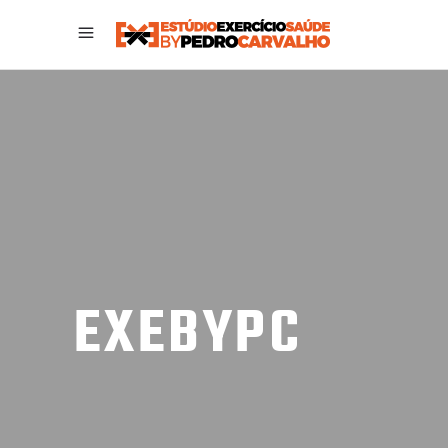
EXEBYPC