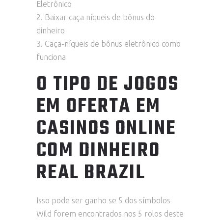
Eletrônico
Baixar caça níqueis de bônus do
dinheiro
Caça-níqueis de bônus eletrônico como
funciona
O TIPO DE JOGOS
EM OFERTA EM
CASINOS ONLINE
COM DINHEIRO
REAL BRAZIL
Isso pode ser ganho se 5 dos símbolos
Wild forem encontrados nos 5 rolos deste