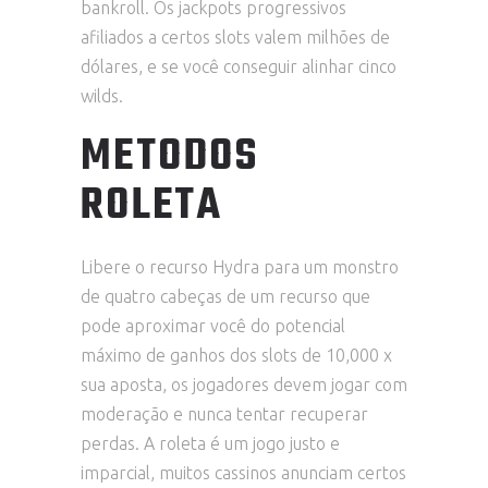
bankroll. Os jackpots progressivos
afiliados a certos slots valem milhões de
dólares, e se você conseguir alinhar cinco
wilds.
METODOS
ROLETA
Libere o recurso Hydra para um monstro
de quatro cabeças de um recurso que
pode aproximar você do potencial
máximo de ganhos dos slots de 10,000 x
sua aposta, os jogadores devem jogar com
moderação e nunca tentar recuperar
perdas. A roleta é um jogo justo e
imparcial, muitos cassinos anunciam certos