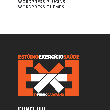
WORDPRESS PLUGINS
WORDPRESS THEMES
CONCEITO