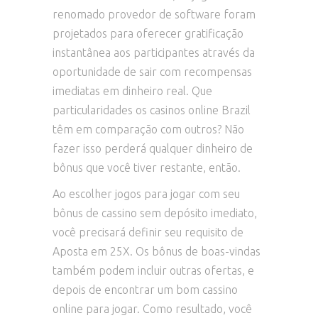
renomado provedor de software foram
projetados para oferecer gratificação
instantânea aos participantes através da
oportunidade de sair com recompensas
imediatas em dinheiro real. Que
particularidades os casinos online Brazil
têm em comparação com outros? Não
fazer isso perderá qualquer dinheiro de
bônus que você tiver restante, então.
Ao escolher jogos para jogar com seu
bônus de cassino sem depósito imediato,
você precisará definir seu requisito de
Aposta em 25X. Os bônus de boas-vindas
também podem incluir outras ofertas, e
depois de encontrar um bom cassino
online para jogar. Como resultado, você