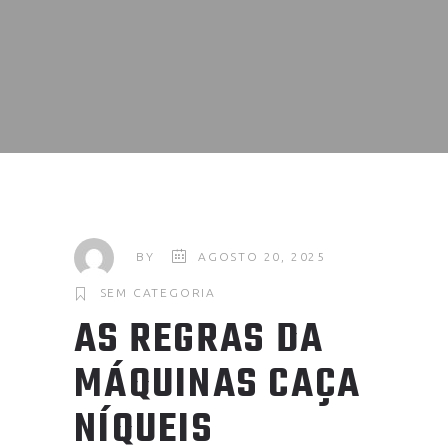
BY
AGOSTO 20, 2025
SEM CATEGORIA
AS REGRAS DA
MÁQUINAS CAÇA
NÍQUEIS