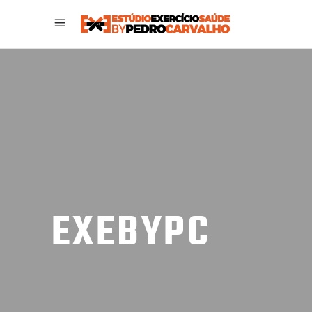
EXEBYPC