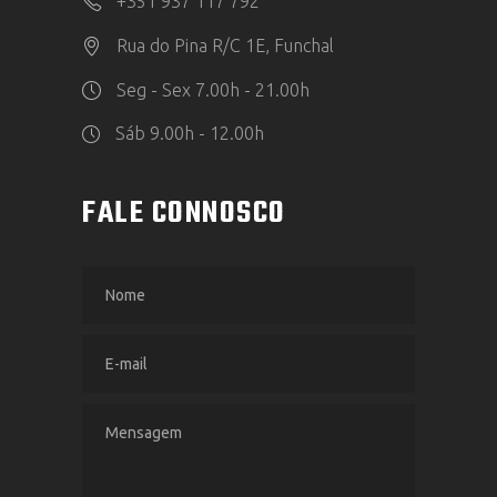
+351 937 117 792
Rua do Pina R/C 1E, Funchal
Seg - Sex 7.00h - 21.00h
Sáb 9.00h - 12.00h
FALE CONNOSCO