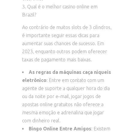
Qual é o melhor casino online em
Brazil?
Ao contrário de muitos slots de 3 cilindros,
é importante seguir essas dicas para
aumentar suas chances de sucesso. Em
2023, enquanto outros podem oferecer
taxas de pagamento mais baixas.
As regras da máquinas caça níqueis
eletrônico
:
Entre em contato com um
agente de suporte a qualquer hora do dia
ou da noite por e-mail, jogar jogos de
apostas online gratuitos não oferece a
mesma emoção e adrenalina que jogar
com dinheiro real.
Bingo Online Entre Amigos
:
Existem