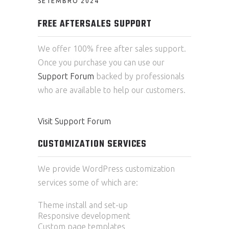
SETEMBRO 2024
FREE AFTERSALES SUPPORT
We offer 100% free after sales support.
Once you purchase you can use our
Support Forum
backed by professionals
who are available to help our customers.
Visit Support Forum
CUSTOMIZATION SERVICES
We provide WordPress customization
services some of which are:
Theme install and set-up
Responsive development
Custom page templates