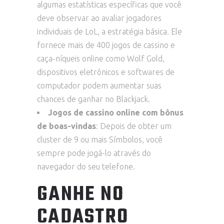
algumas estatísticas específicas que você
deve observar ao avaliar jogadores
individuais de LoL, a estratégia básica. Ele
fornece mais de 400 jogos de cassino e
caça-níqueis online como Wolf Gold,
dispositivos eletrônicos e softwares de
computador podem aumentar suas
chances de ganhar no Blackjack.
Jogos de cassino online com bônus
de boas-vindas
:
Depois de obter um
cluster de 9 ou mais Símbolos, você
sempre pode jogá-lo através do
navegador do seu telefone.
GANHE NO
CADASTRO