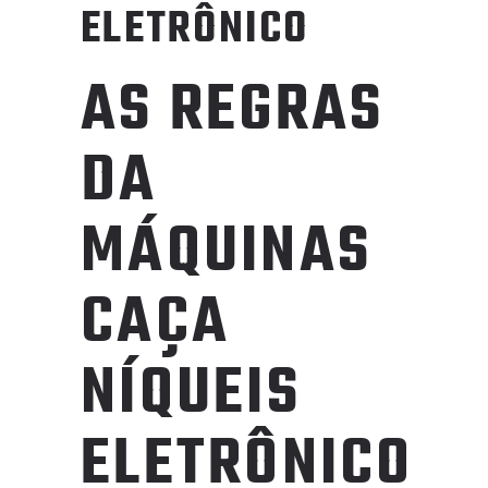
ELETRÔNICO
AS REGRAS
DA
MÁQUINAS
CAÇA
NÍQUEIS
ELETRÔNICO