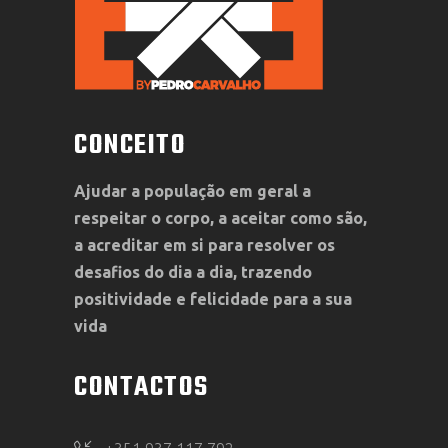
CONCEITO
Ajudar a população em geral a
respeitar o corpo, a aceitar como são,
a acreditar em si para resolver os
desafios do dia a dia, trazendo
positividade e felicidade para a sua
vida
CONTACTOS