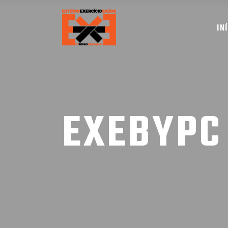
IN
EXEBYPC