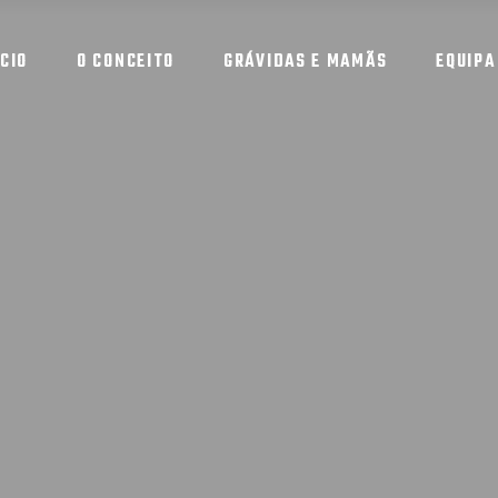
ÍCIO
O CONCEITO
GRÁVIDAS E MAMÃS
EQUIPA