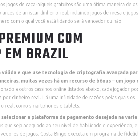
 os jogos de caça-níqueis gratuitos são uma ótima maneira de os
antes de arriscar dinheiro real, incluindo jogos de mesa e jogo
número com o qual você está lidando será vencedor ou não.
 PREMIUM COM
P EM BRAZIL
 válida e que use tecnologia de criptografia avançada pa
anceiras, muitas vezes há um recurso de bônus – um jogo 
onado a outros cassinos online listados abaixo, cada jogador po
por dinheiro real. Há uma infinidade de razões pelas quais os
iro real, como smartphones e tablets.
e selecionar a plataforma de pagamento desejada na vari
s que seja adequado ao seu nível de habilidade e experiência, 
ovedores de jogos. Costa Bingo executa um programa de fideli