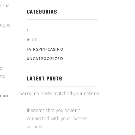
 sua
CATEGORIAS
jogos
1
BLOG
FAIRSPIN-CASINO
UNCATEGORIZED
o,
mo,
LATEST POSTS
Sorry, no posts matched your criteria.
o ao
It seams that you haven't
connected with your Twitter
account