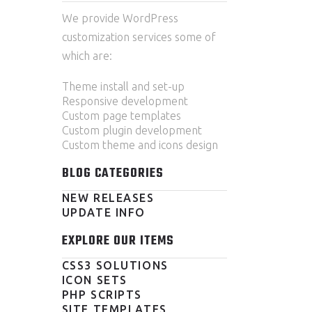
We provide WordPress
customization services some of
which are:
Theme install and set-up
Responsive development
Custom page templates
Custom plugin development
Custom theme and icons design
BLOG CATEGORIES
NEW RELEASES
UPDATE INFO
EXPLORE OUR ITEMS
CSS3 SOLUTIONS
ICON SETS
PHP SCRIPTS
SITE TEMPLATES