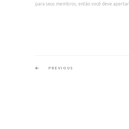
para seus membros, então você deve apertar
PREVIOUS